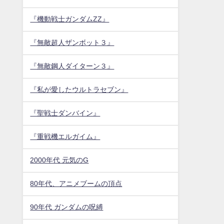
『機動戦士ガンダムZZ』
『無敵超人ザンボット３』
『無敵鋼人ダイターン３』
『私が愛したウルトラセブン』
『聖戦士ダンバイン』
『重戦機エルガイム』
2000年代 元気のG
80年代、アニメブームの頂点
90年代 ガンダムの呪縛