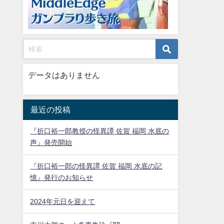
データはありません
最近の投稿
『折口裕一郎教授の怪異譚 佐賀 福岡 水底の
声』発売開始
『折口裕一郎の怪異譚 佐賀 福岡 水底の記
憶』発行のお知らせ
2024年元日を迎えて