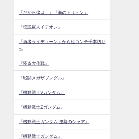
『だから僕は…』『海のトリトン』
『伝説巨人イデオン』
『勇者ライディーン』から絵コンテ千本切り
へ
『怪奇大作戦』
『戦闘メガザブングル』
『機動戦士Vガンダム』
『機動戦士Zガンダム』
『機動戦士ガンダム 逆襲のシャア』
『機動戦士ガンダム』