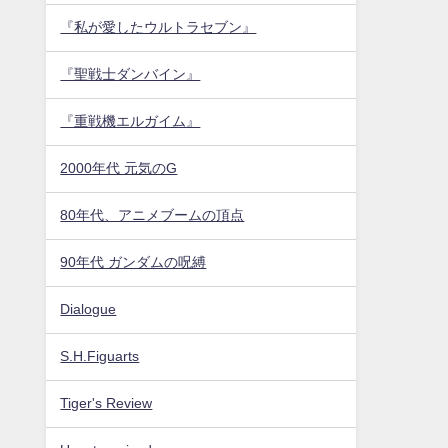
『私が愛したウルトラセブン』
『聖戦士ダンバイン』
『重戦機エルガイム』
2000年代 元気のG
80年代、アニメブームの頂点
90年代 ガンダムの呪縛
Dialogue
S.H.Figuarts
Tiger's Review