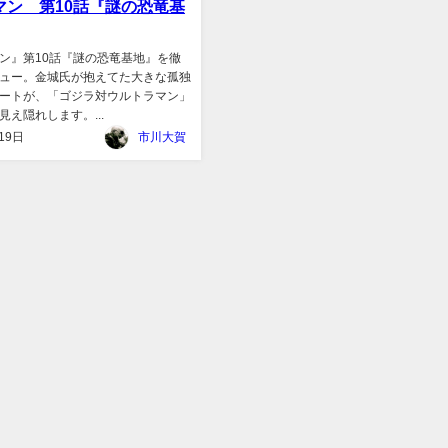
マン 第10話『謎の恐竜基
ン』第10話『謎の恐竜基地』を徹
ュー。金城氏が抱えてた大きな孤独
ートが、「ゴジラ対ウルトラマン」
え隠れします。...
19日
市川大賀