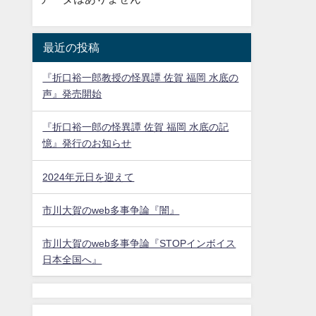
最近の投稿
『折口裕一郎教授の怪異譚 佐賀 福岡 水底の
声』発売開始
『折口裕一郎の怪異譚 佐賀 福岡 水底の記
憶』発行のお知らせ
2024年元日を迎えて
市川大賀のweb多事争論『闇』
市川大賀のweb多事争論『STOPインボイス
日本全国へ』