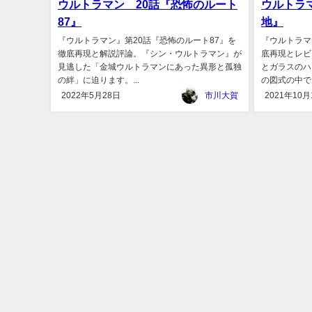
ウルトラマン 20話『恐怖のルート
ウルトラ
87』
地』
『ウルトラマン』第20話『恐怖のルート87』を
『ウルトラマ
徹底再現と解説評論。『シン・ウルトラマン』が
底再現とレビ
見逃した「金城ウルトラマンにあった異形と孤独
とガラスのハ
の絆」に迫ります。...
の図式の中で見
2022年5月28日
市川大賀
2021年10月