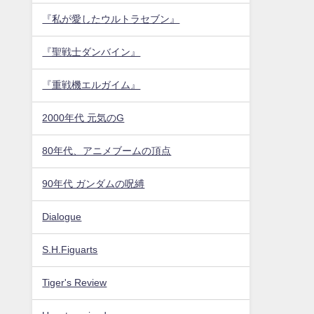
『私が愛したウルトラセブン』
『聖戦士ダンバイン』
『重戦機エルガイム』
2000年代 元気のG
80年代、アニメブームの頂点
90年代 ガンダムの呪縛
Dialogue
S.H.Figuarts
Tiger's Review