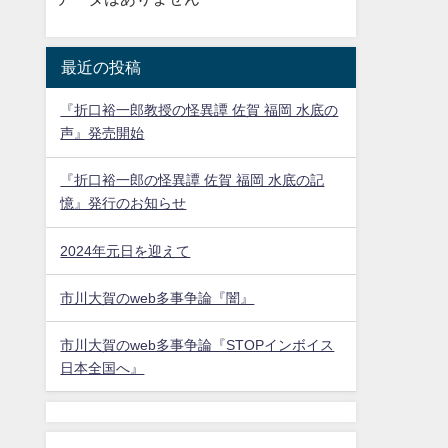
最近の投稿
『折口裕一郎教授の怪異譚 佐賀 福岡 水底の
声』発売開始
『折口裕一郎の怪異譚 佐賀 福岡 水底の記
憶』発行のお知らせ
2024年元日を迎えて
市川大賀のweb多事争論『闇』
市川大賀のweb多事争論『STOPインボイス
日本全国へ』