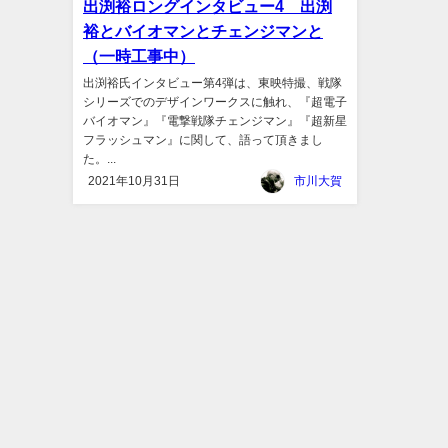
出渕裕ロングインタビュー4 出渕
裕とバイオマンとチェンジマンと
（一時工事中）
出渕裕氏インタビュー第4弾は、東映特撮、戦隊
シリーズでのデザインワークスに触れ、『超電子
バイオマン』『電撃戦隊チェンジマン』『超新星
フラッシュマン』に関して、語って頂きまし
た。...
2021年10月31日
市川大賀