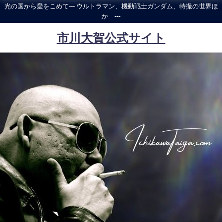
光の国から愛をこめて--- ウルトラマン、機動戦士ガンダム、特撮の世界ほ
か ---
市川大賀公式サイト