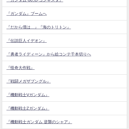
『ガンダム』ブームへ
『だから僕は…』『海のトリトン』
『伝説巨人イデオン』
『勇者ライディーン』から絵コンテ千本切りへ
『怪奇大作戦』
『戦闘メガザブングル』
『機動戦士Vガンダム』
『機動戦士Zガンダム』
『機動戦士ガンダム 逆襲のシャア』