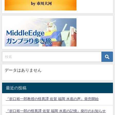
データはありません
最近の投稿
『折口裕一郎教授の怪異譚 佐賀 福岡 水底の声』発売開始
『折口裕一郎の怪異譚 佐賀 福岡 水底の記憶』発行のお知らせ