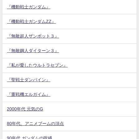
『機動戦士ガンダム』
『機動戦士ガンダムZZ』
『無敵超人ザンボット３』
『無敵鋼人ダイターン３』
『私が愛したウルトラセブン』
『聖戦士ダンバイン』
『重戦機エルガイム』
2000年代 元気のG
80年代、アニメブームの頂点
90年代 ガンダムの呪縛