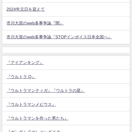
2024年元日を迎えて
市川大賀のweb多事争論『闇』
市川大賀のweb多事争論『STOPインボイス日本全国へ』
『アイアンキング』
『ウルトラ Q』
『ウルトラマンティガ』『ウルトラの星』
『ウルトラマンメビウス』
『ウルトラマンを作った男たち』
『ガンダム Gのレコンギスタ』