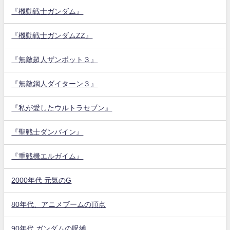
『機動戦士ガンダム』
『機動戦士ガンダムZZ』
『無敵超人ザンボット３』
『無敵鋼人ダイターン３』
『私が愛したウルトラセブン』
『聖戦士ダンバイン』
『重戦機エルガイム』
2000年代 元気のG
80年代、アニメブームの頂点
90年代 ガンダムの呪縛