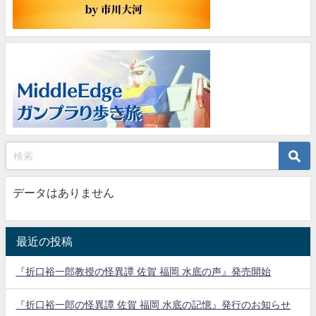
データはありません
最近の投稿
『折口裕一郎教授の怪異譚 佐賀 福岡 水底の声』発売開始
『折口裕一郎の怪異譚 佐賀 福岡 水底の記憶』発行のお知らせ