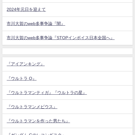
2024年元日を迎えて
市川大賀のweb多事争論『闇』
市川大賀のweb多事争論『STOPインボイス日本全国へ』
『アイアンキング』
『ウルトラ Q』
『ウルトラマンティガ』『ウルトラの星』
『ウルトラマンメビウス』
『ウルトラマンを作った男たち』
『ガンダム Gのレコンギスタ』