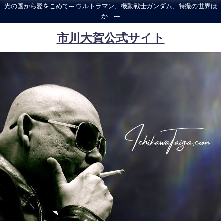
光の国から愛をこめて--- ウルトラマン、機動戦士ガンダム、特撮の世界ほ
か ---
市川大賀公式サイト