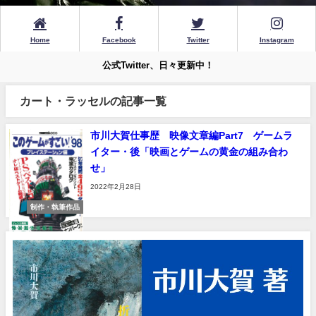
Home
Facebook
Twitter
Instagram
公式Twitter、日々更新中！
カート・ラッセルの記事一覧
市川大賀仕事歴 映像文章編Part7 ゲームラ
イター・後「映画とゲームの黄金の組み合わ
せ」
2022年2月28日
制作・執筆作品