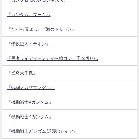
『ガンダム』ブームへ
『だから僕は…』『海のトリトン』
『伝説巨人イデオン』
『勇者ライディーン』から絵コンテ千本切りへ
『怪奇大作戦』
『戦闘メガザブングル』
『機動戦士Vガンダム』
『機動戦士Zガンダム』
『機動戦士ガンダム 逆襲のシャア』