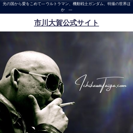
光の国から愛をこめて--- ウルトラマン、機動戦士ガンダム、特撮の世界ほ
か ---
市川大賀公式サイト