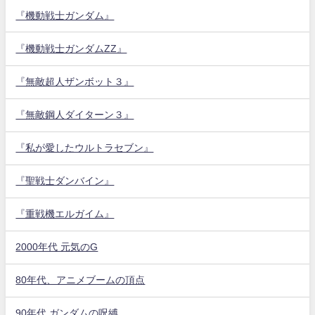
『機動戦士ガンダム』
『機動戦士ガンダムZZ』
『無敵超人ザンボット３』
『無敵鋼人ダイターン３』
『私が愛したウルトラセブン』
『聖戦士ダンバイン』
『重戦機エルガイム』
2000年代 元気のG
80年代、アニメブームの頂点
90年代 ガンダムの呪縛