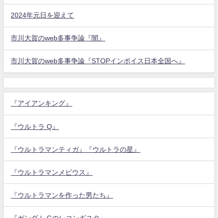
2024年元日を迎えて
市川大賀のweb多事争論『闇』
市川大賀のweb多事争論『STOPインボイス日本全国へ』
『アイアンキング』
『ウルトラ Q』
『ウルトラマンティガ』『ウルトラの星』
『ウルトラマンメビウス』
『ウルトラマンを作った男たち』
『ガンダム Gのレコンギスタ』