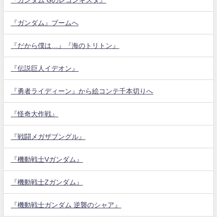
『ガンダム』ブームへ
『だから僕は…』『海のトリトン』
『伝説巨人イデオン』
『勇者ライディーン』から絵コンテ千本切りへ
『怪奇大作戦』
『戦闘メガザブングル』
『機動戦士Vガンダム』
『機動戦士Zガンダム』
『機動戦士ガンダム 逆襲のシャア』