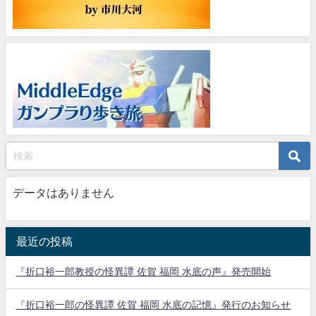
データはありません
最近の投稿
『折口裕一郎教授の怪異譚 佐賀 福岡 水底の声』発売開始
『折口裕一郎の怪異譚 佐賀 福岡 水底の記憶』発行のお知らせ