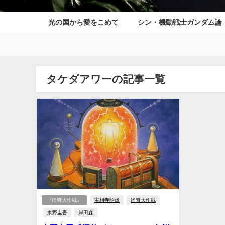
光の国から愛をこめて
シン・機動戦士ガンダム論
タケダアワーの記事一覧
『怪奇大作戦』
実相寺昭雄
怪奇大作戦
東野圭吾
岸田森