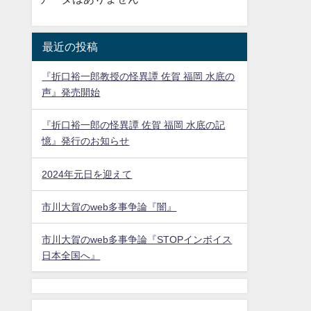
最近の投稿
『折口裕一郎教授の怪異譚 佐賀 福岡 水底の
声』発売開始
『折口裕一郎の怪異譚 佐賀 福岡 水底の記
憶』発行のお知らせ
2024年元日を迎えて
市川大賀のweb多事争論『闇』
市川大賀のweb多事争論『STOPインボイス
日本全国へ』