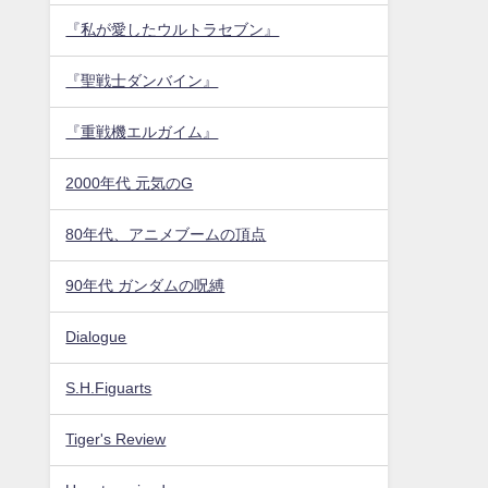
『私が愛したウルトラセブン』
『聖戦士ダンバイン』
『重戦機エルガイム』
2000年代 元気のG
80年代、アニメブームの頂点
90年代 ガンダムの呪縛
Dialogue
S.H.Figuarts
Tiger's Review