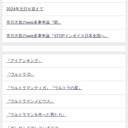
2024年元日を迎えて
市川大賀のweb多事争論『闇』
市川大賀のweb多事争論『STOPインボイス日本全国へ』
『アイアンキング』
『ウルトラ Q』
『ウルトラマンティガ』『ウルトラの星』
『ウルトラマンメビウス』
『ウルトラマンを作った男たち』
『ガンダム Gのレコンギスタ』