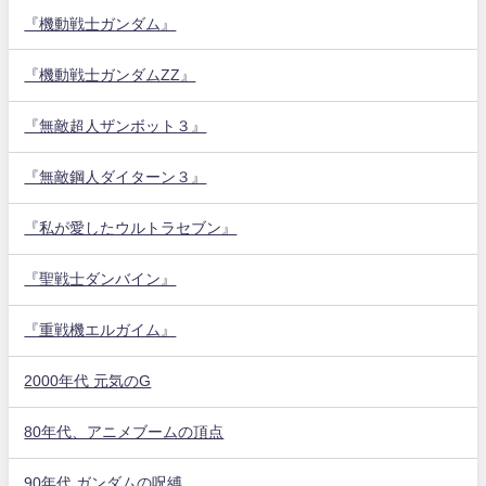
『機動戦士ガンダム』
『機動戦士ガンダムZZ』
『無敵超人ザンボット３』
『無敵鋼人ダイターン３』
『私が愛したウルトラセブン』
『聖戦士ダンバイン』
『重戦機エルガイム』
2000年代 元気のG
80年代、アニメブームの頂点
90年代 ガンダムの呪縛