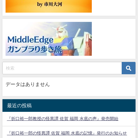
データはありません
最近の投稿
『折口裕一郎教授の怪異譚 佐賀 福岡 水底の声』発売開始
『折口裕一郎の怪異譚 佐賀 福岡 水底の記憶』発行のお知らせ