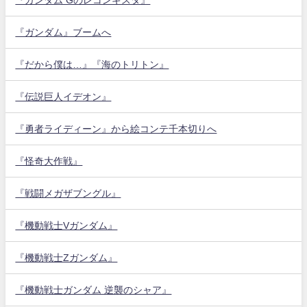
『ガンダム』ブームへ
『だから僕は…』『海のトリトン』
『伝説巨人イデオン』
『勇者ライディーン』から絵コンテ千本切りへ
『怪奇大作戦』
『戦闘メガザブングル』
『機動戦士Vガンダム』
『機動戦士Zガンダム』
『機動戦士ガンダム 逆襲のシャア』