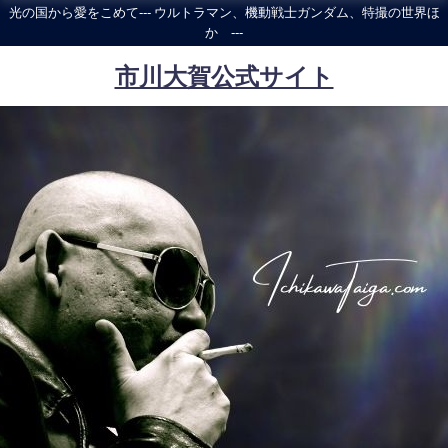
光の国から愛をこめて--- ウルトラマン、機動戦士ガンダム、特撮の世界ほ
か ---
市川大賀公式サイト