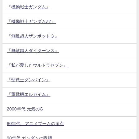
『機動戦士ガンダム』
『機動戦士ガンダムZZ』
『無敵超人ザンボット３』
『無敵鋼人ダイターン３』
『私が愛したウルトラセブン』
『聖戦士ダンバイン』
『重戦機エルガイム』
2000年代 元気のG
80年代、アニメブームの頂点
90年代 ガンダムの呪縛