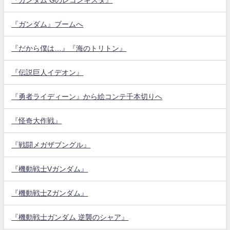
『ガンダム』ブームへ
『だから僕は…』『海のトリトン』
『伝説巨人イデオン』
『勇者ライディーン』から絵コンテ千本切りへ
『怪奇大作戦』
『戦闘メガザブングル』
『機動戦士Vガンダム』
『機動戦士Zガンダム』
『機動戦士ガンダム 逆襲のシャア』