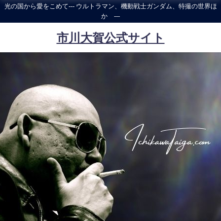
光の国から愛をこめて--- ウルトラマン、機動戦士ガンダム、特撮の世界ほ
か ---
市川大賀公式サイト