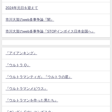
2024年元日を迎えて
市川大賀のweb多事争論『闇』
市川大賀のweb多事争論『STOPインボイス日本全国へ』
『アイアンキング』
『ウルトラ Q』
『ウルトラマンティガ』『ウルトラの星』
『ウルトラマンメビウス』
『ウルトラマンを作った男たち』
『ガンダム Gのレコンギスタ』