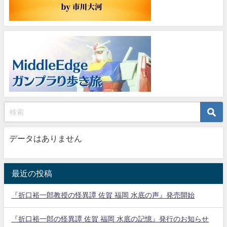
データはありません
最近の投稿
『折口裕一郎教授の怪異譚 佐賀 福岡 水底の声』発売開始
『折口裕一郎の怪異譚 佐賀 福岡 水底の記憶』発行のお知らせ