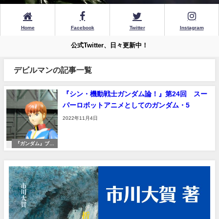
Home
Facebook
Twitter
Instagram
公式Twitter、日々更新中！
デビルマンの記事一覧
『シン・機動戦士ガンダム論！』第24回 スー
パーロボットアニメとしてのガンダム・5
2022年11月4日
『ガンダム』ブー
ムへ