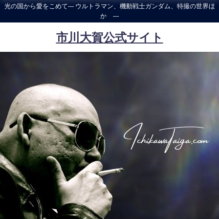
光の国から愛をこめて--- ウルトラマン、機動戦士ガンダム、特撮の世界ほ
か ---
市川大賀公式サイト