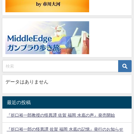
データはありません
最近の投稿
『折口裕一郎教授の怪異譚 佐賀 福岡 水底の声』発売開始
『折口裕一郎の怪異譚 佐賀 福岡 水底の記憶』発行のお知らせ