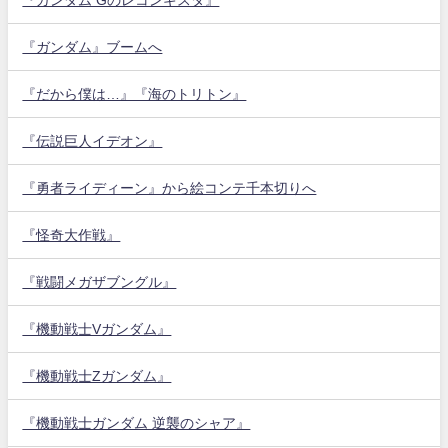
『ガンダム』ブームへ
『だから僕は…』『海のトリトン』
『伝説巨人イデオン』
『勇者ライディーン』から絵コンテ千本切りへ
『怪奇大作戦』
『戦闘メガザブングル』
『機動戦士Vガンダム』
『機動戦士Zガンダム』
『機動戦士ガンダム 逆襲のシャア』