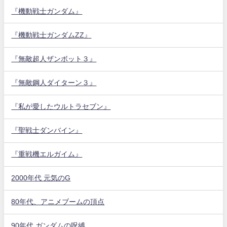
『機動戦士ガンダム』
『機動戦士ガンダムZZ』
『無敵超人ザンボット３』
『無敵鋼人ダイターン３』
『私が愛したウルトラセブン』
『聖戦士ダンバイン』
『重戦機エルガイム』
2000年代 元気のG
80年代、アニメブームの頂点
90年代 ガンダムの呪縛