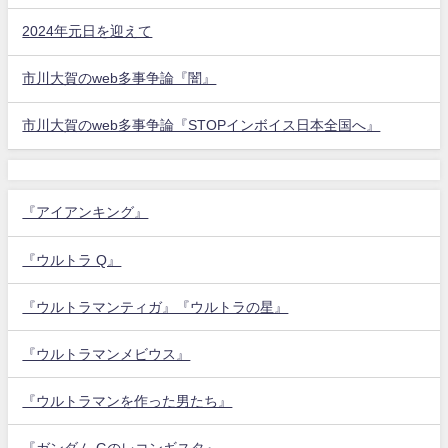
2024年元日を迎えて
市川大賀のweb多事争論『闇』
市川大賀のweb多事争論『STOPインボイス日本全国へ』
『アイアンキング』
『ウルトラ Q』
『ウルトラマンティガ』『ウルトラの星』
『ウルトラマンメビウス』
『ウルトラマンを作った男たち』
『ガンダム Gのレコンギスタ』