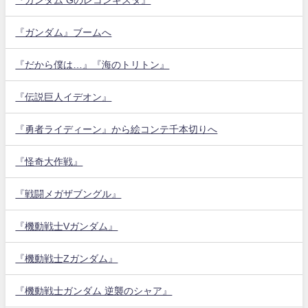
『ガンダム』ブームへ
『だから僕は…』『海のトリトン』
『伝説巨人イデオン』
『勇者ライディーン』から絵コンテ千本切りへ
『怪奇大作戦』
『戦闘メガザブングル』
『機動戦士Vガンダム』
『機動戦士Zガンダム』
『機動戦士ガンダム 逆襲のシャア』