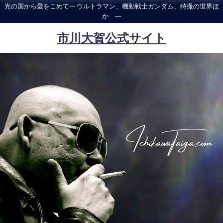
光の国から愛をこめて--- ウルトラマン、機動戦士ガンダム、特撮の世界ほ
か ---
市川大賀公式サイト