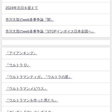
2024年元日を迎えて
市川大賀のweb多事争論『闇』
市川大賀のweb多事争論『STOPインボイス日本全国へ』
『アイアンキング』
『ウルトラ Q』
『ウルトラマンティガ』『ウルトラの星』
『ウルトラマンメビウス』
『ウルトラマンを作った男たち』
『ガンダム Gのレコンギスタ』