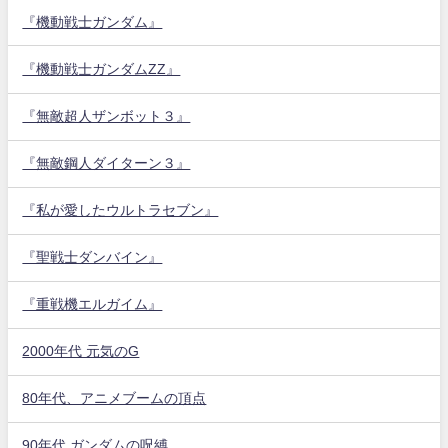
『機動戦士ガンダム』
『機動戦士ガンダムZZ』
『無敵超人ザンボット３』
『無敵鋼人ダイターン３』
『私が愛したウルトラセブン』
『聖戦士ダンバイン』
『重戦機エルガイム』
2000年代 元気のG
80年代、アニメブームの頂点
90年代 ガンダムの呪縛