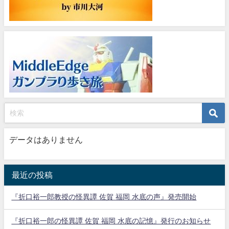
データはありません
最近の投稿
『折口裕一郎教授の怪異譚 佐賀 福岡 水底の声』発売開始
『折口裕一郎の怪異譚 佐賀 福岡 水底の記憶』発行のお知らせ