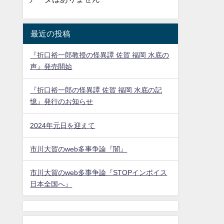
最近の投稿
『折口裕一郎教授の怪異譚 佐賀 福岡 水底の
声』発売開始
『折口裕一郎の怪異譚 佐賀 福岡 水底の記
憶』発行のお知らせ
2024年元日を迎えて
市川大賀のweb多事争論『闇』
市川大賀のweb多事争論『STOPインボイス
日本全国へ』