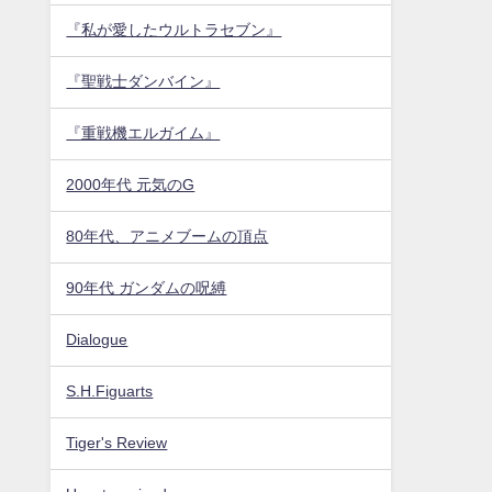
『私が愛したウルトラセブン』
『聖戦士ダンバイン』
『重戦機エルガイム』
2000年代 元気のG
80年代、アニメブームの頂点
90年代 ガンダムの呪縛
Dialogue
S.H.Figuarts
Tiger's Review