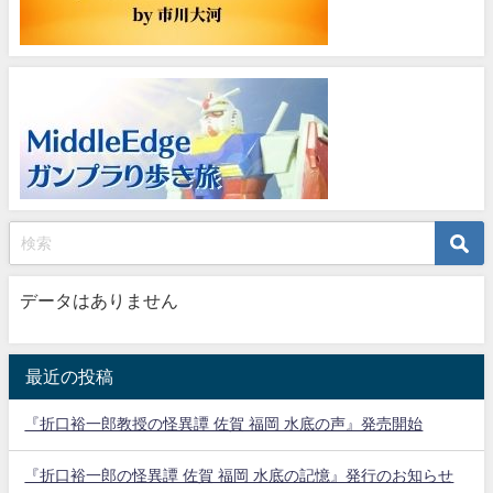
データはありません
最近の投稿
『折口裕一郎教授の怪異譚 佐賀 福岡 水底の声』発売開始
『折口裕一郎の怪異譚 佐賀 福岡 水底の記憶』発行のお知らせ