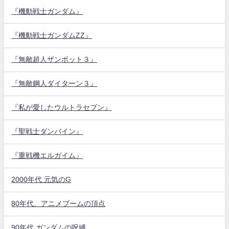
『機動戦士ガンダム』
『機動戦士ガンダムZZ』
『無敵超人ザンボット３』
『無敵鋼人ダイターン３』
『私が愛したウルトラセブン』
『聖戦士ダンバイン』
『重戦機エルガイム』
2000年代 元気のG
80年代、アニメブームの頂点
90年代 ガンダムの呪縛