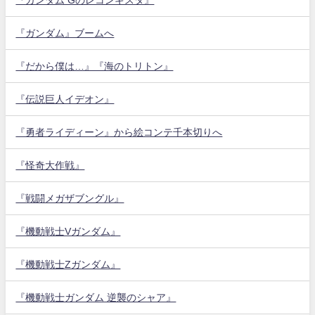
『ガンダム』ブームへ
『だから僕は…』『海のトリトン』
『伝説巨人イデオン』
『勇者ライディーン』から絵コンテ千本切りへ
『怪奇大作戦』
『戦闘メガザブングル』
『機動戦士Vガンダム』
『機動戦士Zガンダム』
『機動戦士ガンダム 逆襲のシャア』