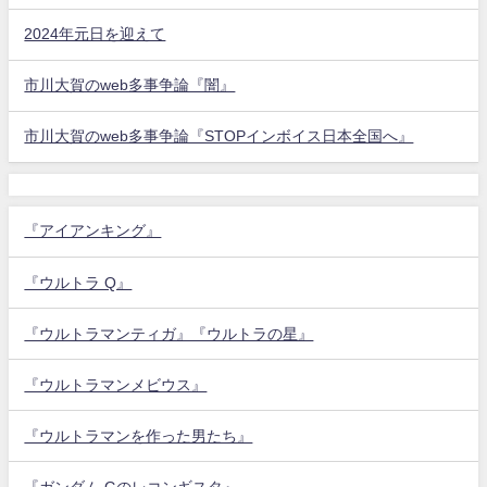
2024年元日を迎えて
市川大賀のweb多事争論『闇』
市川大賀のweb多事争論『STOPインボイス日本全国へ』
『アイアンキング』
『ウルトラ Q』
『ウルトラマンティガ』『ウルトラの星』
『ウルトラマンメビウス』
『ウルトラマンを作った男たち』
『ガンダム Gのレコンギスタ』