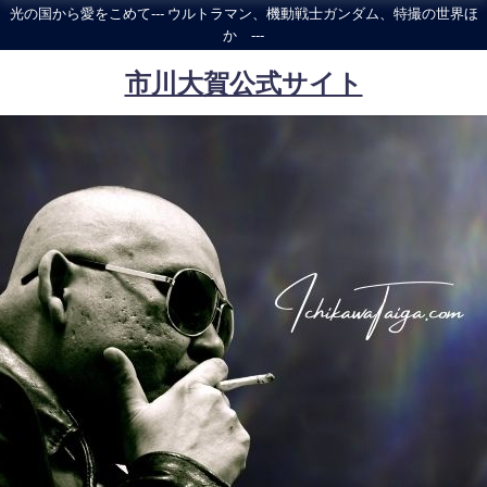
光の国から愛をこめて--- ウルトラマン、機動戦士ガンダム、特撮の世界ほ
か ---
市川大賀公式サイト