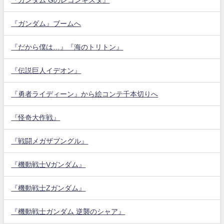
『ガンダム』ブームへ
『だから僕は…』『海のトリトン』
『伝説巨人イデオン』
『勇者ライディーン』から絵コンテ千本切りへ
『怪奇大作戦』
『戦闘メガザブングル』
『機動戦士Vガンダム』
『機動戦士Zガンダム』
『機動戦士ガンダム 逆襲のシャア』