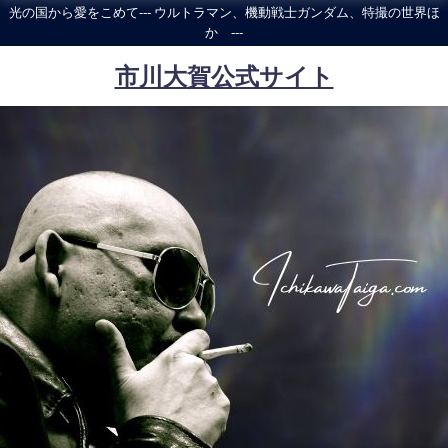
光の国から愛をこめて--- ウルトラマン、機動戦士ガンダム、特撮の世界ほ
か ---
市川大賀公式サイト