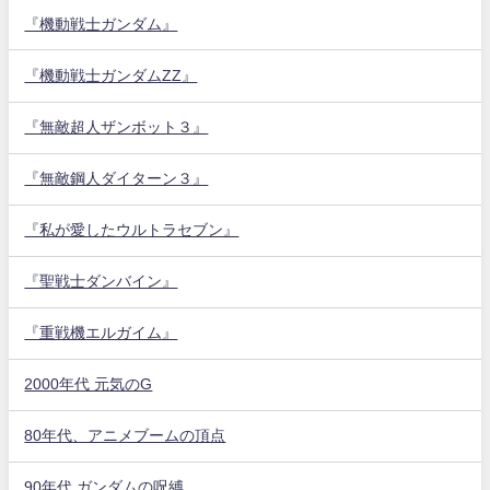
『機動戦士ガンダム』
『機動戦士ガンダムZZ』
『無敵超人ザンボット３』
『無敵鋼人ダイターン３』
『私が愛したウルトラセブン』
『聖戦士ダンバイン』
『重戦機エルガイム』
2000年代 元気のG
80年代、アニメブームの頂点
90年代 ガンダムの呪縛