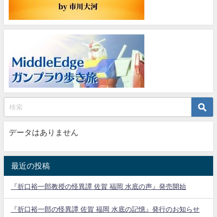
データはありません
最近の投稿
『折口裕一郎教授の怪異譚 佐賀 福岡 水底の声』発売開始
『折口裕一郎の怪異譚 佐賀 福岡 水底の記憶』発行のお知らせ