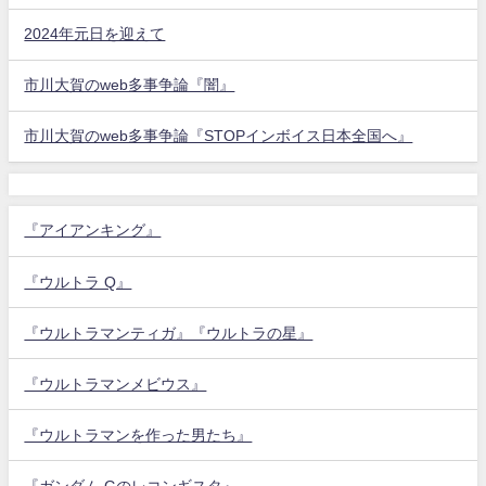
2024年元日を迎えて
市川大賀のweb多事争論『闇』
市川大賀のweb多事争論『STOPインボイス日本全国へ』
『アイアンキング』
『ウルトラ Q』
『ウルトラマンティガ』『ウルトラの星』
『ウルトラマンメビウス』
『ウルトラマンを作った男たち』
『ガンダム Gのレコンギスタ』