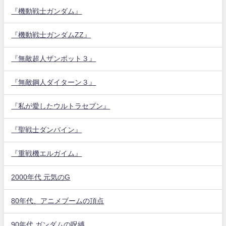
『機動戦士ガンダム』
『機動戦士ガンダムZZ』
『無敵超人ザンボット３』
『無敵鋼人ダイターン３』
『私が愛したウルトラセブン』
『聖戦士ダンバイン』
『重戦機エルガイム』
2000年代 元気のG
80年代、アニメブームの頂点
90年代 ガンダムの呪縛