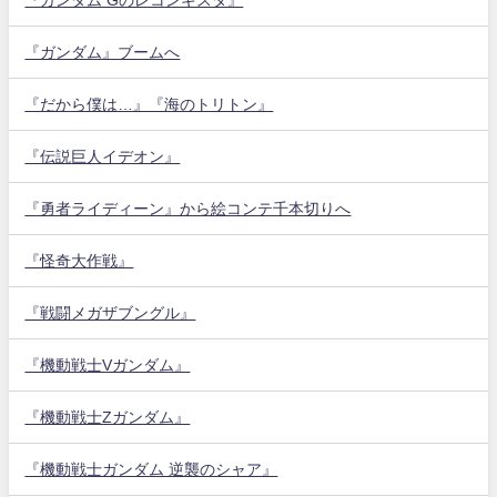
『ガンダム』ブームへ
『だから僕は…』『海のトリトン』
『伝説巨人イデオン』
『勇者ライディーン』から絵コンテ千本切りへ
『怪奇大作戦』
『戦闘メガザブングル』
『機動戦士Vガンダム』
『機動戦士Zガンダム』
『機動戦士ガンダム 逆襲のシャア』