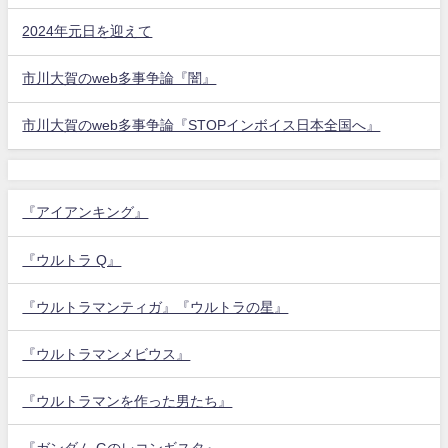
2024年元日を迎えて
市川大賀のweb多事争論『闇』
市川大賀のweb多事争論『STOPインボイス日本全国へ』
『アイアンキング』
『ウルトラ Q』
『ウルトラマンティガ』『ウルトラの星』
『ウルトラマンメビウス』
『ウルトラマンを作った男たち』
『ガンダム Gのレコンギスタ』