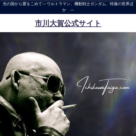
光の国から愛をこめて--- ウルトラマン、機動戦士ガンダム、特撮の世界ほ
か ---
市川大賀公式サイト