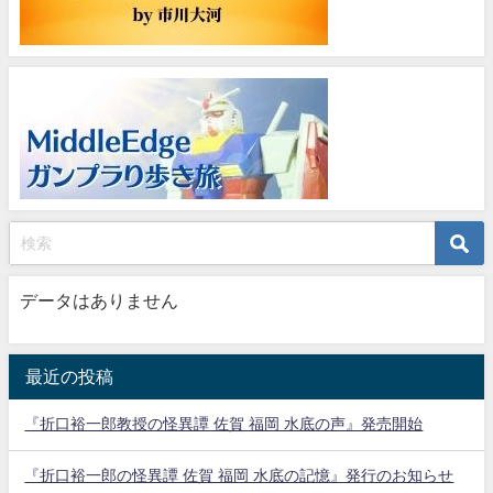
データはありません
最近の投稿
『折口裕一郎教授の怪異譚 佐賀 福岡 水底の声』発売開始
『折口裕一郎の怪異譚 佐賀 福岡 水底の記憶』発行のお知らせ