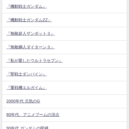
『機動戦士ガンダム』
『機動戦士ガンダムZZ』
『無敵超人ザンボット３』
『無敵鋼人ダイターン３』
『私が愛したウルトラセブン』
『聖戦士ダンバイン』
『重戦機エルガイム』
2000年代 元気のG
80年代、アニメブームの頂点
90年代 ガンダムの呪縛