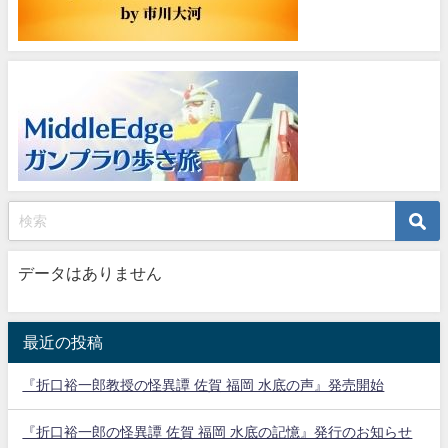
データはありません
最近の投稿
『折口裕一郎教授の怪異譚 佐賀 福岡 水底の声』発売開始
『折口裕一郎の怪異譚 佐賀 福岡 水底の記憶』発行のお知らせ