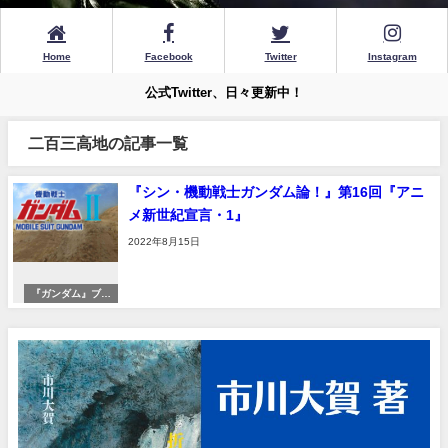
Home
Facebook
Twitter
Instagram
公式Twitter、日々更新中！
二百三高地の記事一覧
『シン・機動戦士ガンダム論！』第16回『アニ
メ新世紀宣言・1』
2022年8月15日
『ガンダム』ブー
ムへ