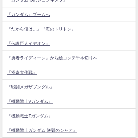
『ガンダム』ブームへ
『だから僕は…』『海のトリトン』
『伝説巨人イデオン』
『勇者ライディーン』から絵コンテ千本切りへ
『怪奇大作戦』
『戦闘メガザブングル』
『機動戦士Vガンダム』
『機動戦士Zガンダム』
『機動戦士ガンダム 逆襲のシャア』