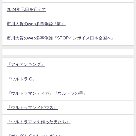
2024年元日を迎えて
市川大賀のweb多事争論『闇』
市川大賀のweb多事争論『STOPインボイス日本全国へ』
『アイアンキング』
『ウルトラ Q』
『ウルトラマンティガ』『ウルトラの星』
『ウルトラマンメビウス』
『ウルトラマンを作った男たち』
『ガンダム Gのレコンギスタ』