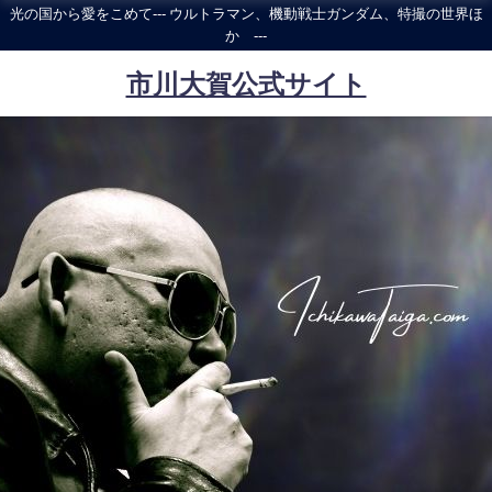
光の国から愛をこめて--- ウルトラマン、機動戦士ガンダム、特撮の世界ほ
か ---
市川大賀公式サイト