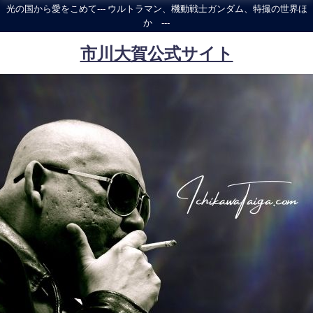
光の国から愛をこめて--- ウルトラマン、機動戦士ガンダム、特撮の世界ほ
か ---
市川大賀公式サイト