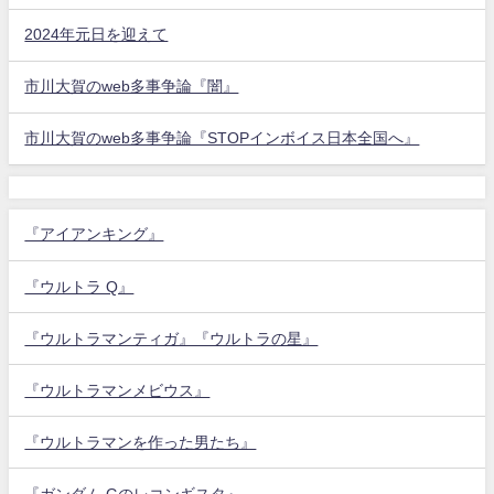
2024年元日を迎えて
市川大賀のweb多事争論『闇』
市川大賀のweb多事争論『STOPインボイス日本全国へ』
『アイアンキング』
『ウルトラ Q』
『ウルトラマンティガ』『ウルトラの星』
『ウルトラマンメビウス』
『ウルトラマンを作った男たち』
『ガンダム Gのレコンギスタ』