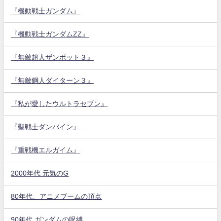
『機動戦士ガンダム』
『機動戦士ガンダムZZ』
『無敵超人ザンボット３』
『無敵鋼人ダイターン３』
『私が愛したウルトラセブン』
『聖戦士ダンバイン』
『重戦機エルガイム』
2000年代 元気のG
80年代、アニメブームの頂点
90年代 ガンダムの呪縛