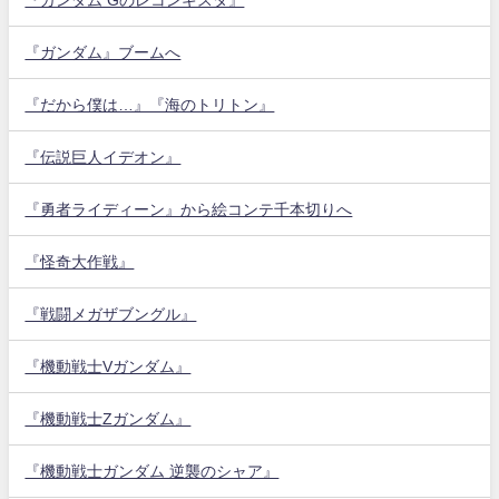
『ガンダム』ブームへ
『だから僕は…』『海のトリトン』
『伝説巨人イデオン』
『勇者ライディーン』から絵コンテ千本切りへ
『怪奇大作戦』
『戦闘メガザブングル』
『機動戦士Vガンダム』
『機動戦士Zガンダム』
『機動戦士ガンダム 逆襲のシャア』