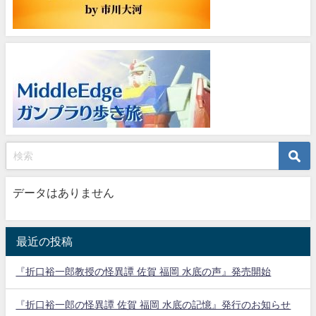
データはありません
最近の投稿
『折口裕一郎教授の怪異譚 佐賀 福岡 水底の声』発売開始
『折口裕一郎の怪異譚 佐賀 福岡 水底の記憶』発行のお知らせ