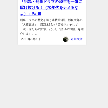
『犯罪・刑事ドラマの50年を一気に
駆け抜ける！（70年代をナメるな
よ）』Part9
刑事ドラマの歴史を追う連載第9回。杉良太郎の
『大捜査線』、勝新太郎の『警視-K』そして
『続・俺たちの勲章』だった『誇りの報酬』を紹
介します。...
2021年8月31日
市川大賀