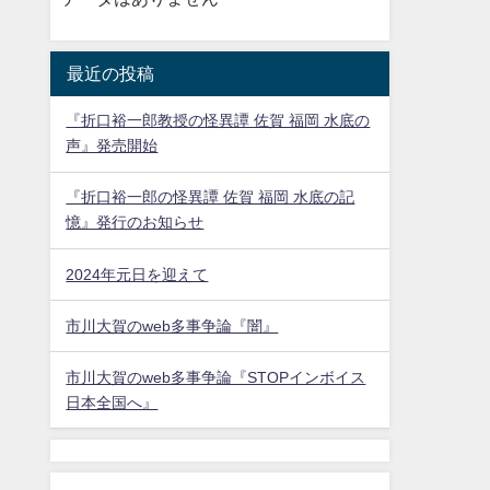
最近の投稿
『折口裕一郎教授の怪異譚 佐賀 福岡 水底の
声』発売開始
『折口裕一郎の怪異譚 佐賀 福岡 水底の記
憶』発行のお知らせ
2024年元日を迎えて
市川大賀のweb多事争論『闇』
市川大賀のweb多事争論『STOPインボイス
日本全国へ』