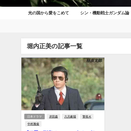
光の国から愛をこめて
シン・機動戦士ガンダム論
堀内正美の記事一覧
日本ドラマ
岸田森
六月劇場
警視-K
中村雅俊