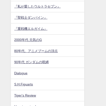
『私が愛したウルトラセブン』
『聖戦士ダンバイン』
『重戦機エルガイム』
2000年代 元気のG
80年代、アニメブームの頂点
90年代 ガンダムの呪縛
Dialogue
S.H.Figuarts
Tiger's Review