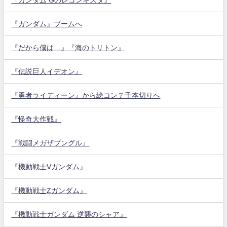
『ガンダム』ブームへ
『だから僕は…』『海のトリトン』
『伝説巨人イデオン』
『勇者ライディーン』から絵コンテ千本切りへ
『怪奇大作戦』
『戦闘メガザブングル』
『機動戦士Vガンダム』
『機動戦士Zガンダム』
『機動戦士ガンダム 逆襲のシャア』