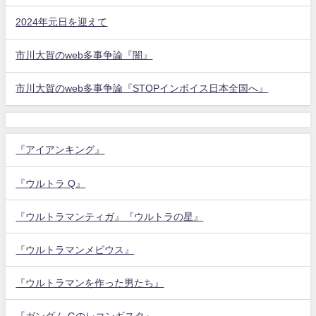
2024年元日を迎えて
市川大賀のweb多事争論『闇』
市川大賀のweb多事争論『STOPインボイス日本全国へ』
『アイアンキング』
『ウルトラ Q』
『ウルトラマンティガ』『ウルトラの星』
『ウルトラマンメビウス』
『ウルトラマンを作った男たち』
『ガンダム Gのレコンギスタ』