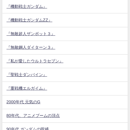
『機動戦士ガンダム』
『機動戦士ガンダムZZ』
『無敵超人ザンボット３』
『無敵鋼人ダイターン３』
『私が愛したウルトラセブン』
『聖戦士ダンバイン』
『重戦機エルガイム』
2000年代 元気のG
80年代、アニメブームの頂点
90年代 ガンダムの呪縛