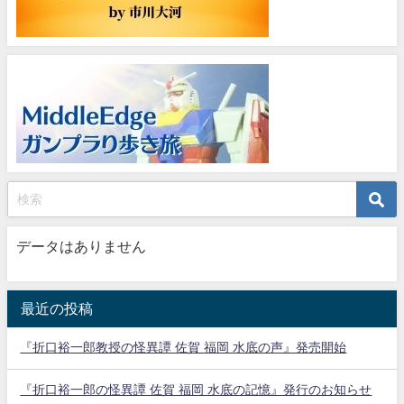
データはありません
最近の投稿
『折口裕一郎教授の怪異譚 佐賀 福岡 水底の声』発売開始
『折口裕一郎の怪異譚 佐賀 福岡 水底の記憶』発行のお知らせ