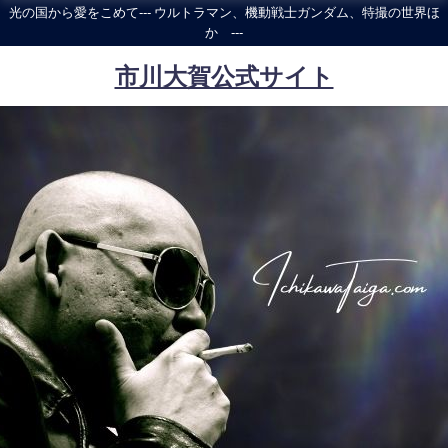
光の国から愛をこめて--- ウルトラマン、機動戦士ガンダム、特撮の世界ほ
か ---
市川大賀公式サイト