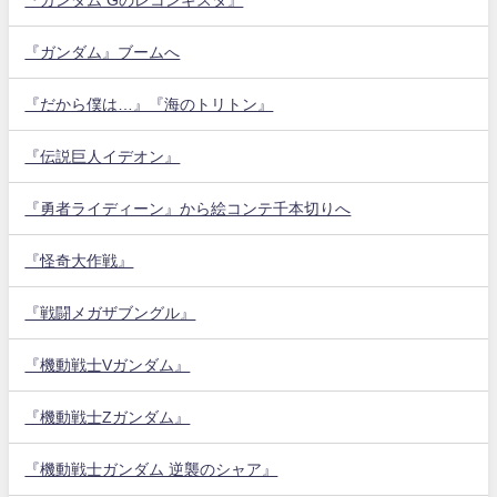
『ガンダム』ブームへ
『だから僕は…』『海のトリトン』
『伝説巨人イデオン』
『勇者ライディーン』から絵コンテ千本切りへ
『怪奇大作戦』
『戦闘メガザブングル』
『機動戦士Vガンダム』
『機動戦士Zガンダム』
『機動戦士ガンダム 逆襲のシャア』