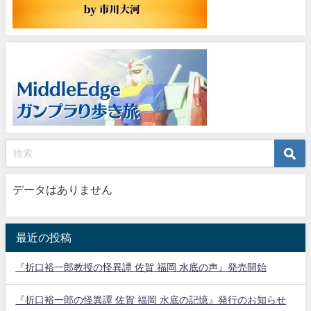
データはありません
最近の投稿
『折口裕一郎教授の怪異譚 佐賀 福岡 水底の声』発売開始
『折口裕一郎の怪異譚 佐賀 福岡 水底の記憶』発行のお知らせ