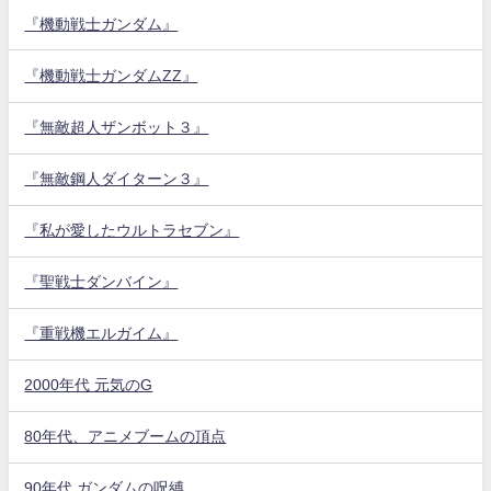
『機動戦士ガンダム』
『機動戦士ガンダムZZ』
『無敵超人ザンボット３』
『無敵鋼人ダイターン３』
『私が愛したウルトラセブン』
『聖戦士ダンバイン』
『重戦機エルガイム』
2000年代 元気のG
80年代、アニメブームの頂点
90年代 ガンダムの呪縛