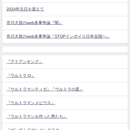
2024年元日を迎えて
市川大賀のweb多事争論『闇』
市川大賀のweb多事争論『STOPインボイス日本全国へ』
『アイアンキング』
『ウルトラ Q』
『ウルトラマンティガ』『ウルトラの星』
『ウルトラマンメビウス』
『ウルトラマンを作った男たち』
『ガンダム Gのレコンギスタ』