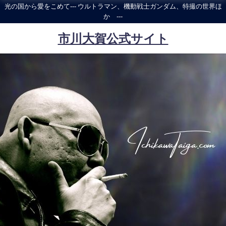
光の国から愛をこめて--- ウルトラマン、機動戦士ガンダム、特撮の世界ほ
か ---
市川大賀公式サイト