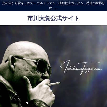
光の国から愛をこめて--- ウルトラマン、機動戦士ガンダム、特撮の世界ほ
か ---
市川大賀公式サイト