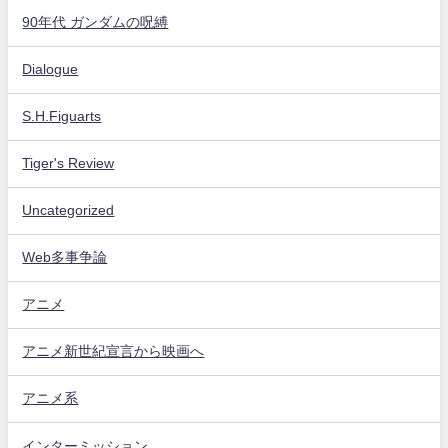
90年代 ガンダムの呪縛
Dialogue
S.H.Figuarts
Tiger's Review
Uncategorized
Web多事争論
アニメ
アニメ新世紀宣言から映画へ
アニメ系
インターミッション