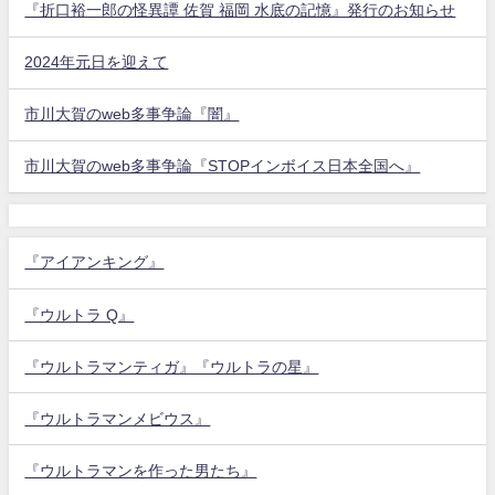
『折口裕一郎の怪異譚 佐賀 福岡 水底の記憶』発行のお知らせ
2024年元日を迎えて
市川大賀のweb多事争論『闇』
市川大賀のweb多事争論『STOPインボイス日本全国へ』
『アイアンキング』
『ウルトラ Q』
『ウルトラマンティガ』『ウルトラの星』
『ウルトラマンメビウス』
『ウルトラマンを作った男たち』