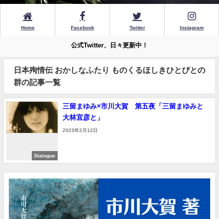
Home
Facebook
Twitter
Instagram
公式Twitter、日々更新中！
日本殉情伝 おかしなふたり ものくるほしきひとびとの
群の記事一覧
三留まゆみ×市川大賀 第五夜「三留まゆみと
大林宜彦と」
2023年2月12日
Dialogue