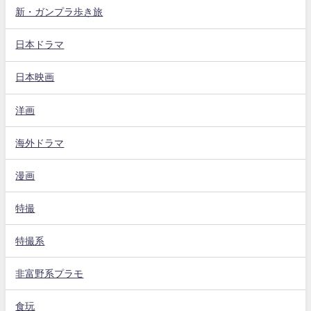
新・ガンプラ歩き旅
日本ドラマ
日本映画
洋画
海外ドラマ
漫画
特撮
特撮系
非富野系プラモ
食玩