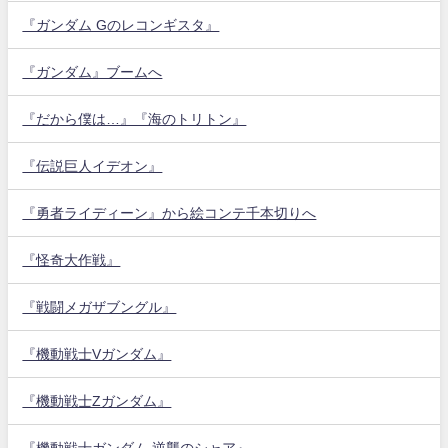
『ガンダム Gのレコンギスタ』
『ガンダム』ブームへ
『だから僕は…』『海のトリトン』
『伝説巨人イデオン』
『勇者ライディーン』から絵コンテ千本切りへ
『怪奇大作戦』
『戦闘メガザブングル』
『機動戦士Vガンダム』
『機動戦士Zガンダム』
『機動戦士ガンダム 逆襲のシャア』