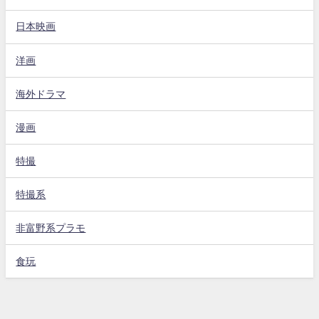
日本映画
洋画
海外ドラマ
漫画
特撮
特撮系
非富野系プラモ
食玩