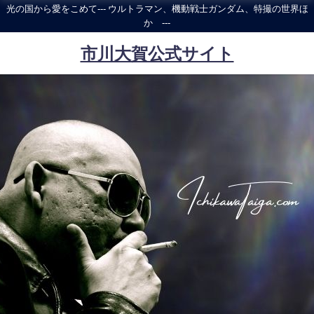
光の国から愛をこめて--- ウルトラマン、機動戦士ガンダム、特撮の世界ほ
か ---
市川大賀公式サイト