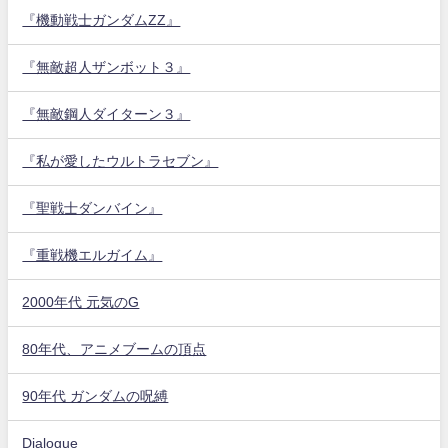
『機動戦士ガンダムZZ』
『無敵超人ザンボット３』
『無敵鋼人ダイターン３』
『私が愛したウルトラセブン』
『聖戦士ダンバイン』
『重戦機エルガイム』
2000年代 元気のG
80年代、アニメブームの頂点
90年代 ガンダムの呪縛
Dialogue