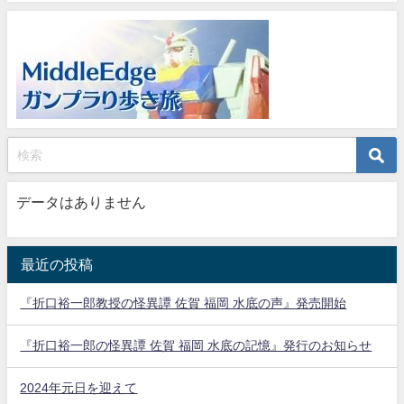
データはありません
最近の投稿
『折口裕一郎教授の怪異譚 佐賀 福岡 水底の声』発売開始
『折口裕一郎の怪異譚 佐賀 福岡 水底の記憶』発行のお知らせ
2024年元日を迎えて