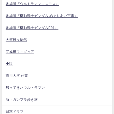
劇場版『ウルトラマンコスモス』
劇場版『機動戦士ガンダム めぐりあい宇宙』
劇場版『機動戦士ガンダムF91』
大河日々徒然
完成形フィギュア
小説
市川大河 仕事
帰ってきたウルトラマン
新・ガンプラ歩き旅
日本ドラマ