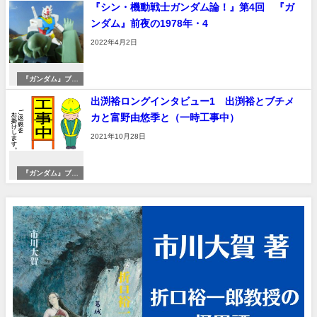
『シン・機動戦士ガンダム論！』第4回 『ガ
ンダム』前夜の1978年・4
2022年4月2日
『ガンダム』ブー
ムへ
出渕裕ロングインタビュー1 出渕裕とブチメ
カと富野由悠季と（一時工事中）
2021年10月28日
『ガンダム』ブー
ムへ