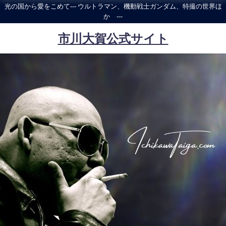
光の国から愛をこめて--- ウルトラマン、機動戦士ガンダム、特撮の世界ほ
か ---
市川大賀公式サイト