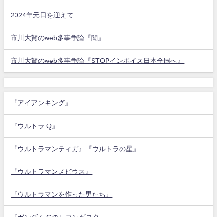
2024年元日を迎えて
市川大賀のweb多事争論『闇』
市川大賀のweb多事争論『STOPインボイス日本全国へ』
『アイアンキング』
『ウルトラ Q』
『ウルトラマンティガ』『ウルトラの星』
『ウルトラマンメビウス』
『ウルトラマンを作った男たち』
『ガンダム Gのレコンギスタ』