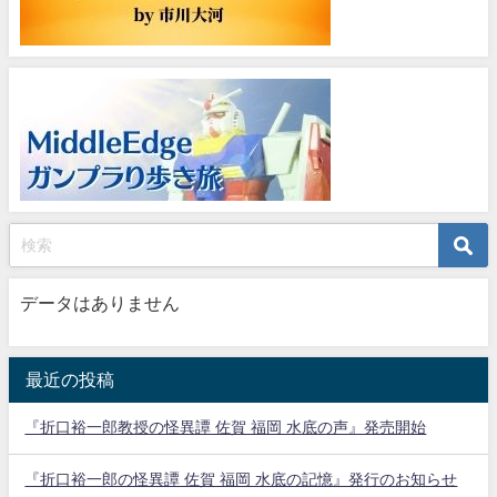
データはありません
最近の投稿
『折口裕一郎教授の怪異譚 佐賀 福岡 水底の声』発売開始
『折口裕一郎の怪異譚 佐賀 福岡 水底の記憶』発行のお知らせ