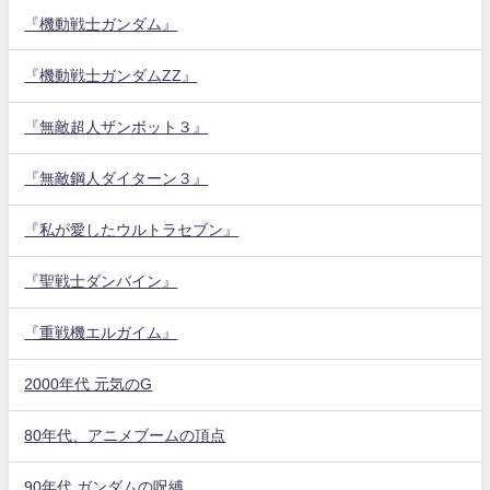
『機動戦士ガンダム』
『機動戦士ガンダムZZ』
『無敵超人ザンボット３』
『無敵鋼人ダイターン３』
『私が愛したウルトラセブン』
『聖戦士ダンバイン』
『重戦機エルガイム』
2000年代 元気のG
80年代、アニメブームの頂点
90年代 ガンダムの呪縛