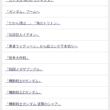
『ガンダム』ブームへ
『だから僕は…』『海のトリトン』
『伝説巨人イデオン』
『勇者ライディーン』から絵コンテ千本切りへ
『怪奇大作戦』
『戦闘メガザブングル』
『機動戦士Vガンダム』
『機動戦士Zガンダム』
『機動戦士ガンダム 逆襲のシャア』