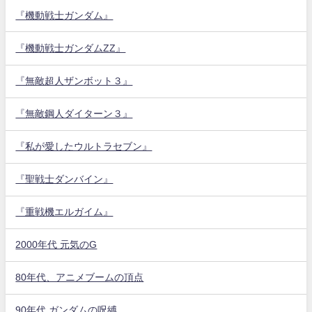
『機動戦士ガンダム』
『機動戦士ガンダムZZ』
『無敵超人ザンボット３』
『無敵鋼人ダイターン３』
『私が愛したウルトラセブン』
『聖戦士ダンバイン』
『重戦機エルガイム』
2000年代 元気のG
80年代、アニメブームの頂点
90年代 ガンダムの呪縛