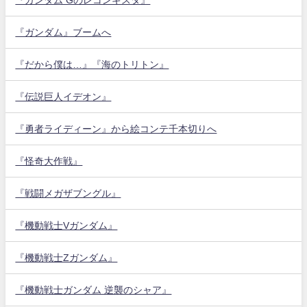
『ガンダム』ブームへ
『だから僕は…』『海のトリトン』
『伝説巨人イデオン』
『勇者ライディーン』から絵コンテ千本切りへ
『怪奇大作戦』
『戦闘メガザブングル』
『機動戦士Vガンダム』
『機動戦士Zガンダム』
『機動戦士ガンダム 逆襲のシャア』