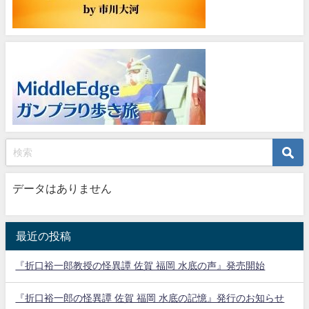
データはありません
最近の投稿
『折口裕一郎教授の怪異譚 佐賀 福岡 水底の声』発売開始
『折口裕一郎の怪異譚 佐賀 福岡 水底の記憶』発行のお知らせ