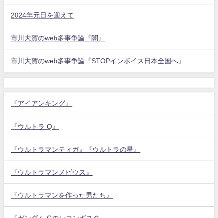
2024年元日を迎えて
市川大賀のweb多事争論『闇』
市川大賀のweb多事争論『STOPインボイス日本全国へ』
『アイアンキング』
『ウルトラ Q』
『ウルトラマンティガ』『ウルトラの星』
『ウルトラマンメビウス』
『ウルトラマンを作った男たち』
『ガンダム Gのレコンギスタ』