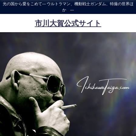
光の国から愛をこめて--- ウルトラマン、機動戦士ガンダム、特撮の世界ほ
か ---
市川大賀公式サイト