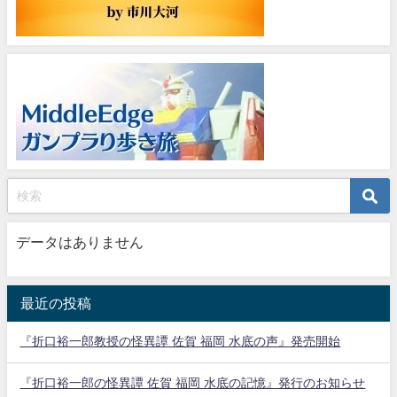
データはありません
最近の投稿
『折口裕一郎教授の怪異譚 佐賀 福岡 水底の声』発売開始
『折口裕一郎の怪異譚 佐賀 福岡 水底の記憶』発行のお知らせ