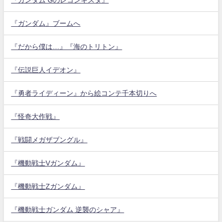
『ガンダム』ブームへ
『だから僕は…』『海のトリトン』
『伝説巨人イデオン』
『勇者ライディーン』から絵コンテ千本切りへ
『怪奇大作戦』
『戦闘メガザブングル』
『機動戦士Vガンダム』
『機動戦士Zガンダム』
『機動戦士ガンダム 逆襲のシャア』