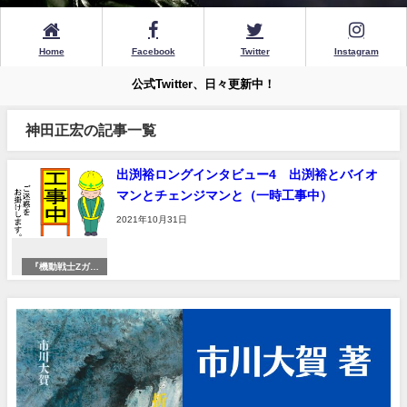
Home
Facebook
Twitter
Instagram
公式Twitter、日々更新中！
神田正宏の記事一覧
出渕裕ロングインタビュー4 出渕裕とバイオ
マンとチェンジマンと（一時工事中）
2021年10月31日
『機動戦士Zガン
ダム』