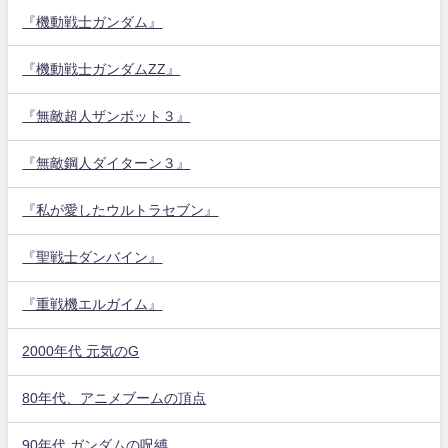
『機動戦士ガンダム』
『機動戦士ガンダムZZ』
『無敵超人ザンボット３』
『無敵鋼人ダイターン３』
『私が愛したウルトラセブン』
『聖戦士ダンバイン』
『重戦機エルガイム』
2000年代 元気のG
80年代、アニメブームの頂点
90年代 ガンダムの呪縛