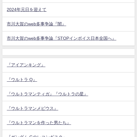
2024年元日を迎えて
市川大賀のweb多事争論『闇』
市川大賀のweb多事争論『STOPインボイス日本全国へ』
『アイアンキング』
『ウルトラ Q』
『ウルトラマンティガ』『ウルトラの星』
『ウルトラマンメビウス』
『ウルトラマンを作った男たち』
『ガンダム Gのレコンギスタ』