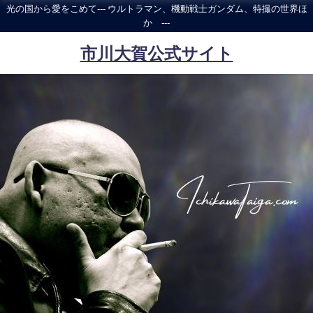
光の国から愛をこめて--- ウルトラマン、機動戦士ガンダム、特撮の世界ほ
か ---
市川大賀公式サイト