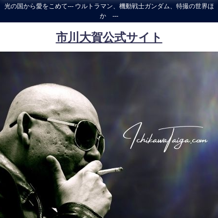
光の国から愛をこめて--- ウルトラマン、機動戦士ガンダム、特撮の世界ほ
か ---
市川大賀公式サイト