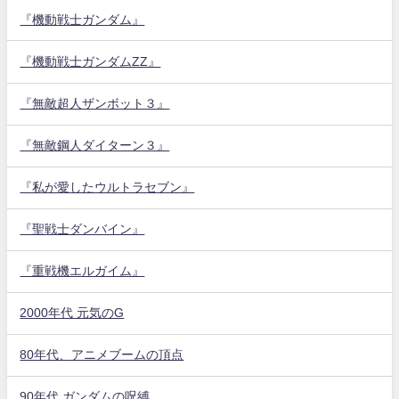
『機動戦士ガンダム』
『機動戦士ガンダムZZ』
『無敵超人ザンボット３』
『無敵鋼人ダイターン３』
『私が愛したウルトラセブン』
『聖戦士ダンバイン』
『重戦機エルガイム』
2000年代 元気のG
80年代、アニメブームの頂点
90年代 ガンダムの呪縛