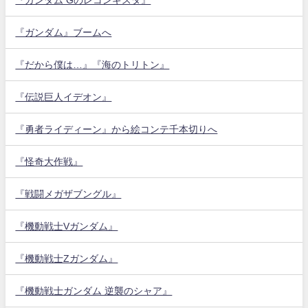
『ガンダム』ブームへ
『だから僕は…』『海のトリトン』
『伝説巨人イデオン』
『勇者ライディーン』から絵コンテ千本切りへ
『怪奇大作戦』
『戦闘メガザブングル』
『機動戦士Vガンダム』
『機動戦士Zガンダム』
『機動戦士ガンダム 逆襲のシャア』