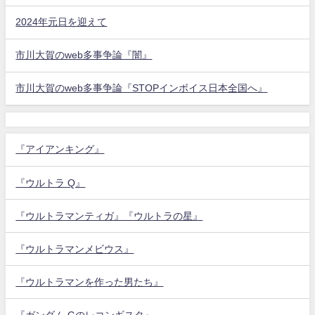
2024年元日を迎えて
市川大賀のweb多事争論『闇』
市川大賀のweb多事争論『STOPインボイス日本全国へ』
『アイアンキング』
『ウルトラ Q』
『ウルトラマンティガ』『ウルトラの星』
『ウルトラマンメビウス』
『ウルトラマンを作った男たち』
『ガンダム Gのレコンギスタ』