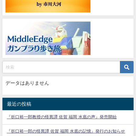
データはありません
最近の投稿
『折口裕一郎教授の怪異譚 佐賀 福岡 水底の声』発売開始
『折口裕一郎の怪異譚 佐賀 福岡 水底の記憶』発行のお知らせ