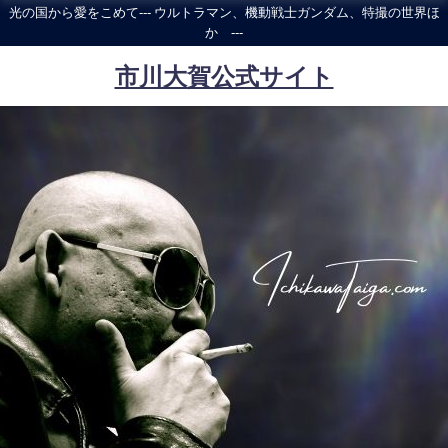
光の国から愛をこめて--- ウルトラマン、機動戦士ガンダム、特撮の世界ほ
か ---
市川大賀公式サイト