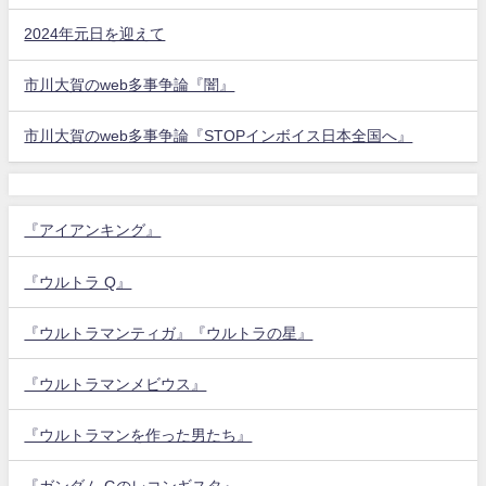
2024年元日を迎えて
市川大賀のweb多事争論『闇』
市川大賀のweb多事争論『STOPインボイス日本全国へ』
『アイアンキング』
『ウルトラ Q』
『ウルトラマンティガ』『ウルトラの星』
『ウルトラマンメビウス』
『ウルトラマンを作った男たち』
『ガンダム Gのレコンギスタ』