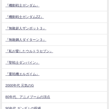
『機動戦士ガンダム』
『機動戦士ガンダムZZ』
『無敵超人ザンボット３』
『無敵鋼人ダイターン３』
『私が愛したウルトラセブン』
『聖戦士ダンバイン』
『重戦機エルガイム』
2000年代 元気のG
80年代、アニメブームの頂点
90年代 ガンダムの呪縛