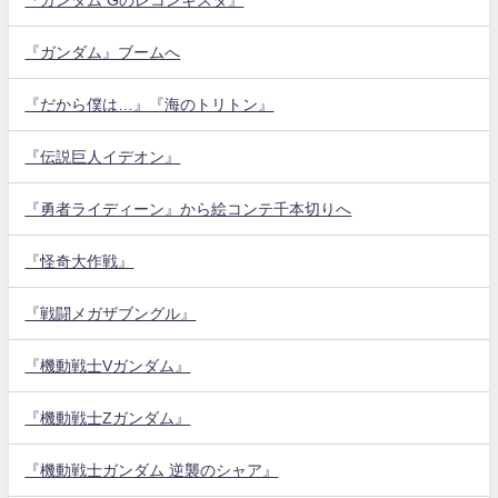
『ガンダム』ブームへ
『だから僕は…』『海のトリトン』
『伝説巨人イデオン』
『勇者ライディーン』から絵コンテ千本切りへ
『怪奇大作戦』
『戦闘メガザブングル』
『機動戦士Vガンダム』
『機動戦士Zガンダム』
『機動戦士ガンダム 逆襲のシャア』