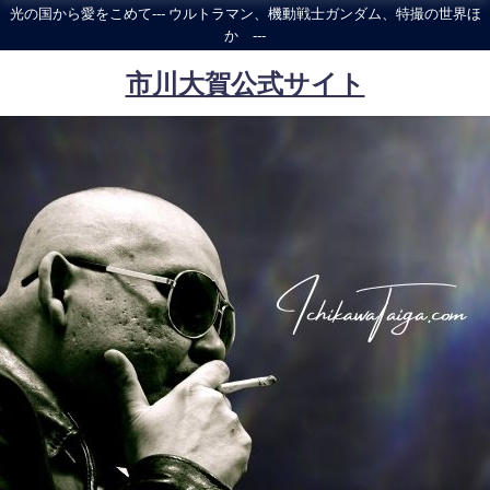
光の国から愛をこめて--- ウルトラマン、機動戦士ガンダム、特撮の世界ほ
か ---
市川大賀公式サイト