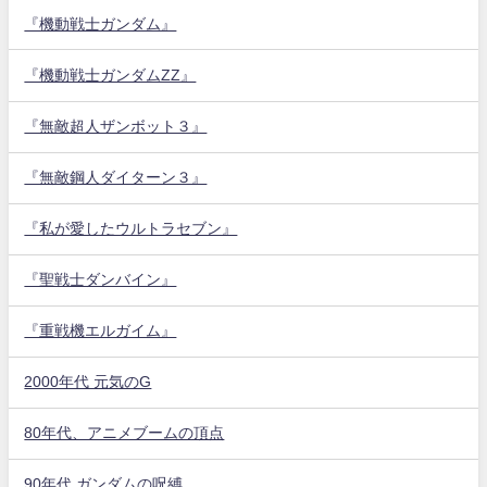
『機動戦士ガンダム』
『機動戦士ガンダムZZ』
『無敵超人ザンボット３』
『無敵鋼人ダイターン３』
『私が愛したウルトラセブン』
『聖戦士ダンバイン』
『重戦機エルガイム』
2000年代 元気のG
80年代、アニメブームの頂点
90年代 ガンダムの呪縛