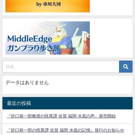
データはありません
最近の投稿
『折口裕一郎教授の怪異譚 佐賀 福岡 水底の声』発売開始
『折口裕一郎の怪異譚 佐賀 福岡 水底の記憶』発行のお知らせ