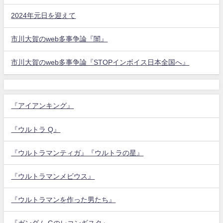
2024年元日を迎えて
市川大賀のweb多事争論『闇』
市川大賀のweb多事争論『STOPインボイス日本全国へ』
『アイアンキング』
『ウルトラ Q』
『ウルトラマンティガ』『ウルトラの星』
『ウルトラマンメビウス』
『ウルトラマンを作った男たち』
『ガンダム Gのレコンギスタ』