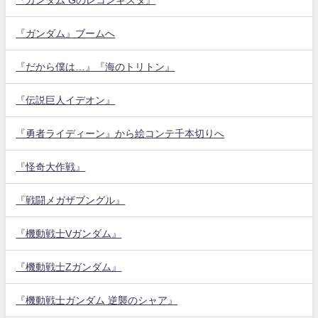
『ガンダム』ブームへ
『だから僕は…』『海のトリトン』
『伝説巨人イデオン』
『勇者ライディーン』から絵コンテ千本切りへ
『怪奇大作戦』
『戦闘メガザブングル』
『機動戦士Vガンダム』
『機動戦士Zガンダム』
『機動戦士ガンダム 逆襲のシャア』