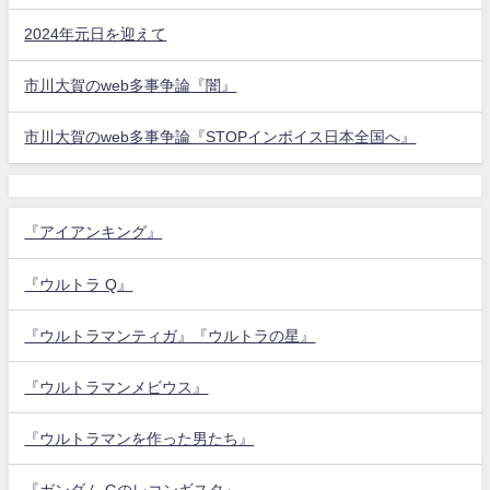
2024年元日を迎えて
市川大賀のweb多事争論『闇』
市川大賀のweb多事争論『STOPインボイス日本全国へ』
『アイアンキング』
『ウルトラ Q』
『ウルトラマンティガ』『ウルトラの星』
『ウルトラマンメビウス』
『ウルトラマンを作った男たち』
『ガンダム Gのレコンギスタ』