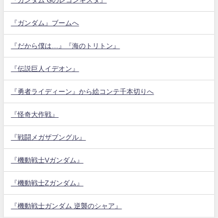
『ガンダム』ブームへ
『だから僕は…』『海のトリトン』
『伝説巨人イデオン』
『勇者ライディーン』から絵コンテ千本切りへ
『怪奇大作戦』
『戦闘メガザブングル』
『機動戦士Vガンダム』
『機動戦士Zガンダム』
『機動戦士ガンダム 逆襲のシャア』