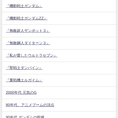
『機動戦士ガンダム』
『機動戦士ガンダムZZ』
『無敵超人ザンボット３』
『無敵鋼人ダイターン３』
『私が愛したウルトラセブン』
『聖戦士ダンバイン』
『重戦機エルガイム』
2000年代 元気のG
80年代、アニメブームの頂点
90年代 ガンダムの呪縛