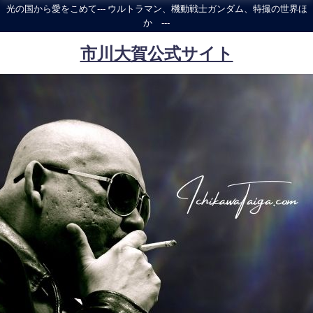
光の国から愛をこめて--- ウルトラマン、機動戦士ガンダム、特撮の世界ほ
か ---
市川大賀公式サイト