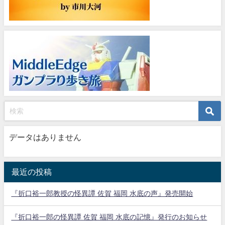
データはありません
最近の投稿
『折口裕一郎教授の怪異譚 佐賀 福岡 水底の声』発売開始
『折口裕一郎の怪異譚 佐賀 福岡 水底の記憶』発行のお知らせ