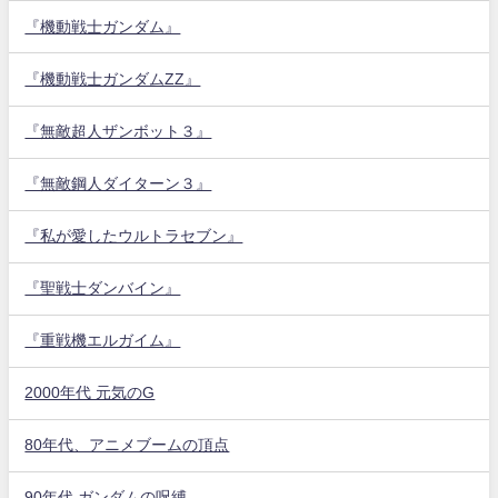
『機動戦士ガンダム』
『機動戦士ガンダムZZ』
『無敵超人ザンボット３』
『無敵鋼人ダイターン３』
『私が愛したウルトラセブン』
『聖戦士ダンバイン』
『重戦機エルガイム』
2000年代 元気のG
80年代、アニメブームの頂点
90年代 ガンダムの呪縛