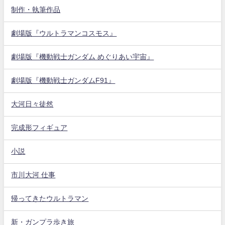
制作・執筆作品
劇場版『ウルトラマンコスモス』
劇場版『機動戦士ガンダム めぐりあい宇宙』
劇場版『機動戦士ガンダムF91』
大河日々徒然
完成形フィギュア
小説
市川大河 仕事
帰ってきたウルトラマン
新・ガンプラ歩き旅