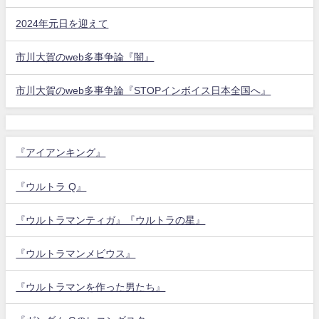
2024年元日を迎えて
市川大賀のweb多事争論『闇』
市川大賀のweb多事争論『STOPインボイス日本全国へ』
『アイアンキング』
『ウルトラ Q』
『ウルトラマンティガ』『ウルトラの星』
『ウルトラマンメビウス』
『ウルトラマンを作った男たち』