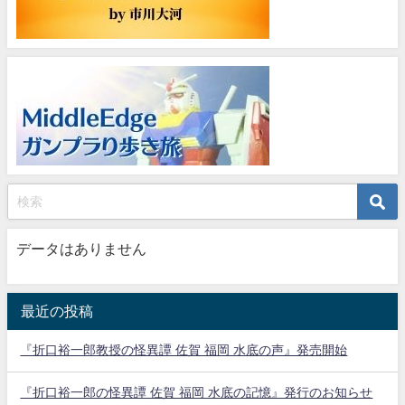
データはありません
最近の投稿
『折口裕一郎教授の怪異譚 佐賀 福岡 水底の声』発売開始
『折口裕一郎の怪異譚 佐賀 福岡 水底の記憶』発行のお知らせ