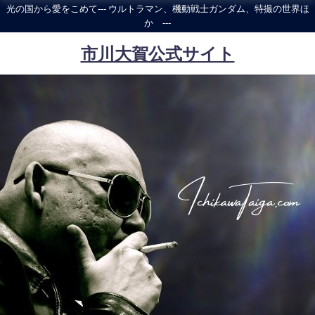
光の国から愛をこめて--- ウルトラマン、機動戦士ガンダム、特撮の世界ほ
か ---
市川大賀公式サイト