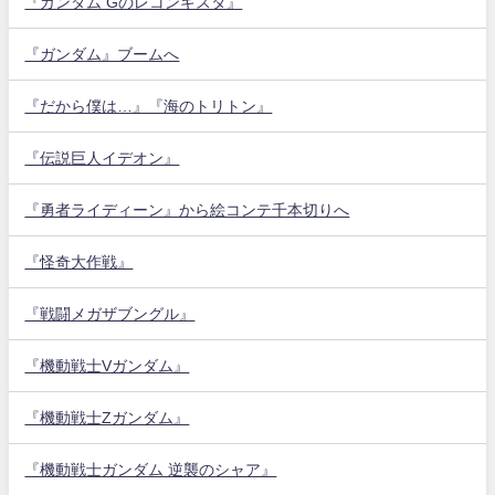
『ガンダム Gのレコンギスタ』
『ガンダム』ブームへ
『だから僕は…』『海のトリトン』
『伝説巨人イデオン』
『勇者ライディーン』から絵コンテ千本切りへ
『怪奇大作戦』
『戦闘メガザブングル』
『機動戦士Vガンダム』
『機動戦士Zガンダム』
『機動戦士ガンダム 逆襲のシャア』