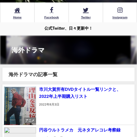
Home
Facebook
Twitter
Instagram
公式Twitter、日々更新中！
海外ドラマ
海外ドラマの記事一覧
市川大賀所有DVDタイトル一覧リンクと、
2022年上半期購入リスト
2022年8月3日
アニメ
円谷ウルトラメカ 元ネタアレコレ考察録