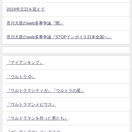
2024年元日を迎えて
市川大賀のweb多事争論『闇』
市川大賀のweb多事争論『STOPインボイス日本全国へ』
『アイアンキング』
『ウルトラ Q』
『ウルトラマンティガ』『ウルトラの星』
『ウルトラマンメビウス』
『ウルトラマンを作った男たち』
『ガンダム Gのレコンギスタ』