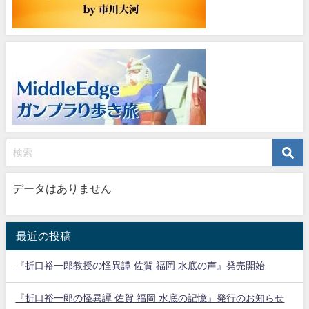
データはありません
最近の投稿
『折口裕一郎教授の怪異譚 佐賀 福岡 水底の声』発売開始
『折口裕一郎の怪異譚 佐賀 福岡 水底の記憶』発行のお知らせ