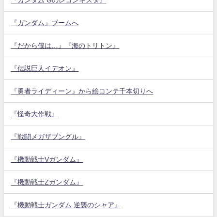
『ガンダム』ブームへ
『だから僕は…』『海のトリトン』
『伝説巨人イデオン』
『勇者ライディーン』から絵コンテ千本切りへ
『怪奇大作戦』
『戦闘メガザブングル』
『機動戦士Vガンダム』
『機動戦士Zガンダム』
『機動戦士ガンダム 逆襲のシャア』