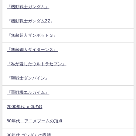
『機動戦士ガンダム』
『機動戦士ガンダムZZ』
『無敵超人ザンボット３』
『無敵鋼人ダイターン３』
『私が愛したウルトラセブン』
『聖戦士ダンバイン』
『重戦機エルガイム』
2000年代 元気のG
80年代、アニメブームの頂点
90年代 ガンダムの呪縛