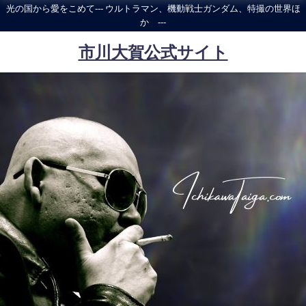
光の国から愛をこめて--- ウルトラマン、機動戦士ガンダム、特撮の世界ほ
か ---
市川大賀公式サイト