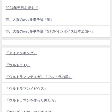
2024年元日を迎えて
市川大賀のweb多事争論『闇』
市川大賀のweb多事争論『STOPインボイス日本全国へ』
『アイアンキング』
『ウルトラ Q』
『ウルトラマンティガ』『ウルトラの星』
『ウルトラマンメビウス』
『ウルトラマンを作った男たち』
『ガンダム Gのレコンギスタ』