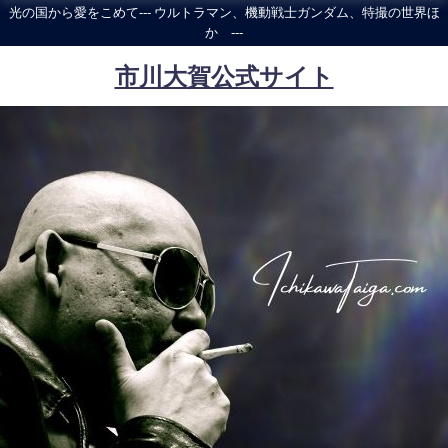
光の国から愛をこめて--- ウルトラマン、機動戦士ガンダム、特撮の世界ほ
か ---
市川大賀公式サイト