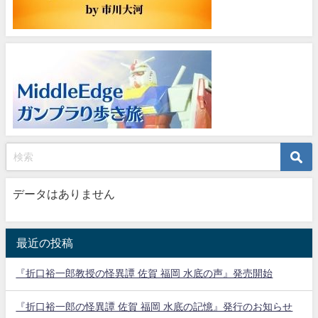
データはありません
最近の投稿
『折口裕一郎教授の怪異譚 佐賀 福岡 水底の声』発売開始
『折口裕一郎の怪異譚 佐賀 福岡 水底の記憶』発行のお知らせ