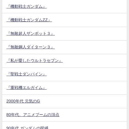
『機動戦士ガンダム』
『機動戦士ガンダムZZ』
『無敵超人ザンボット３』
『無敵鋼人ダイターン３』
『私が愛したウルトラセブン』
『聖戦士ダンバイン』
『重戦機エルガイム』
2000年代 元気のG
80年代、アニメブームの頂点
90年代 ガンダムの呪縛