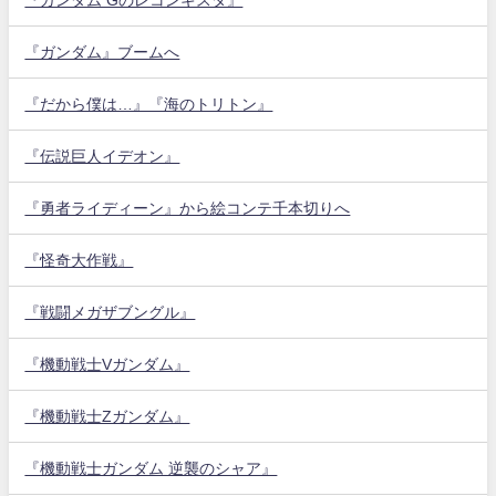
『ガンダム』ブームへ
『だから僕は…』『海のトリトン』
『伝説巨人イデオン』
『勇者ライディーン』から絵コンテ千本切りへ
『怪奇大作戦』
『戦闘メガザブングル』
『機動戦士Vガンダム』
『機動戦士Zガンダム』
『機動戦士ガンダム 逆襲のシャア』