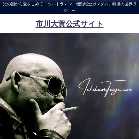
光の国から愛をこめて--- ウルトラマン、機動戦士ガンダム、特撮の世界ほ
か ---
市川大賀公式サイト