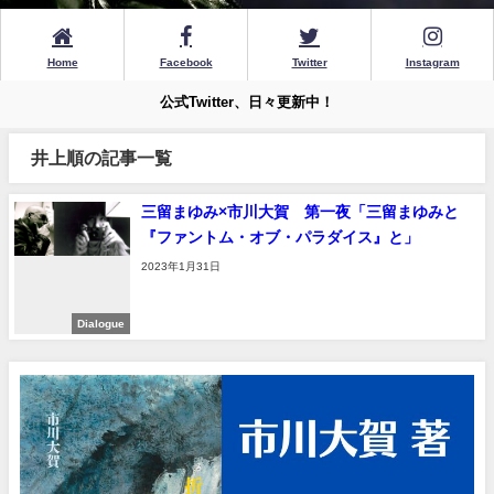
Home
Facebook
Twitter
Instagram
公式Twitter、日々更新中！
井上順の記事一覧
三留まゆみ×市川大賀 第一夜「三留まゆみと
『ファントム・オブ・パラダイス』と」
2023年1月31日
Dialogue