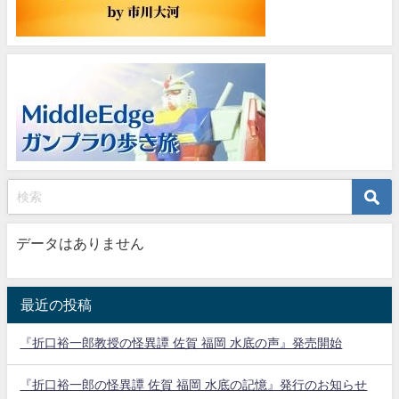
データはありません
最近の投稿
『折口裕一郎教授の怪異譚 佐賀 福岡 水底の声』発売開始
『折口裕一郎の怪異譚 佐賀 福岡 水底の記憶』発行のお知らせ