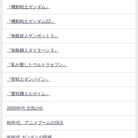
『機動戦士ガンダム』
『機動戦士ガンダムZZ』
『無敵超人ザンボット３』
『無敵鋼人ダイターン３』
『私が愛したウルトラセブン』
『聖戦士ダンバイン』
『重戦機エルガイム』
2000年代 元気のG
80年代、アニメブームの頂点
90年代 ガンダムの呪縛