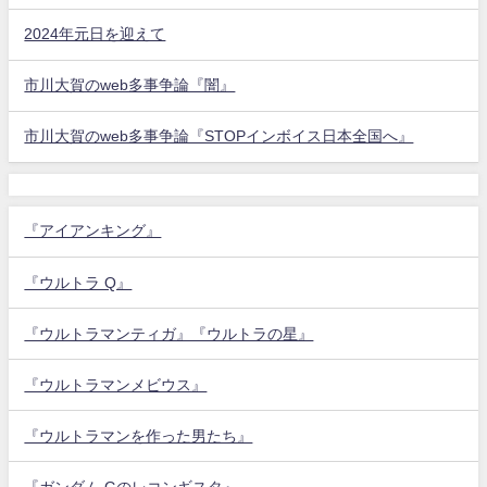
2024年元日を迎えて
市川大賀のweb多事争論『闇』
市川大賀のweb多事争論『STOPインボイス日本全国へ』
『アイアンキング』
『ウルトラ Q』
『ウルトラマンティガ』『ウルトラの星』
『ウルトラマンメビウス』
『ウルトラマンを作った男たち』
『ガンダム Gのレコンギスタ』