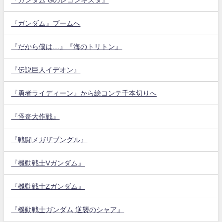
『ガンダム』ブームへ
『だから僕は…』『海のトリトン』
『伝説巨人イデオン』
『勇者ライディーン』から絵コンテ千本切りへ
『怪奇大作戦』
『戦闘メガザブングル』
『機動戦士Vガンダム』
『機動戦士Zガンダム』
『機動戦士ガンダム 逆襲のシャア』