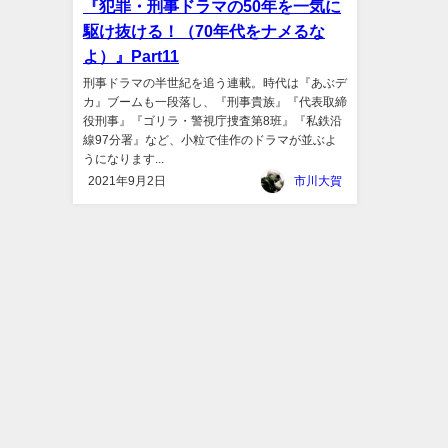
『犯罪・刑事ドラマの50年を一気に
駆け抜ける！（70年代をナメるな
よ）』Part11
刑事ドラマの半世紀を追う連載。時代は『あぶデ
カ』ブームも一段落し、『刑事貴族』『代表取締
役刑事』『ゴリラ・警視庁捜査第8班』『私鉄沿
線97分署』など、小粒で佳作のドラマが並ぶよ
うになります...
2021年9月2日
市川大賀