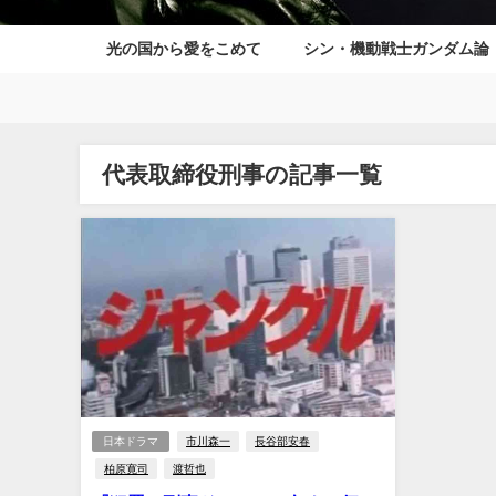
光の国から愛をこめて
シン・機動戦士ガンダム論
代表取締役刑事の記事一覧
日本ドラマ
市川森一
長谷部安春
柏原寛司
渡哲也