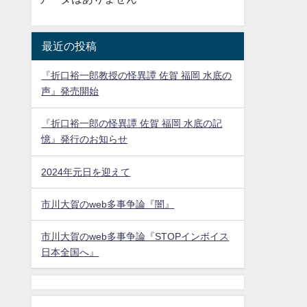
最近の投稿
『折口裕一郎教授の怪異譚 佐賀 福岡 水底の
声』発売開始
『折口裕一郎の怪異譚 佐賀 福岡 水底の記
憶』発行のお知らせ
2024年元日を迎えて
市川大賀のweb多事争論『闇』
市川大賀のweb多事争論『STOPインボイス
日本全国へ』