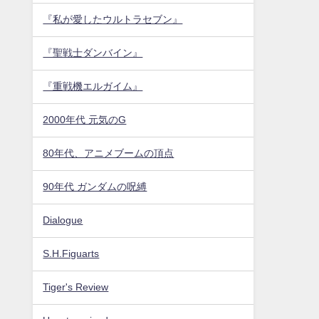
『私が愛したウルトラセブン』
『聖戦士ダンバイン』
『重戦機エルガイム』
2000年代 元気のG
80年代、アニメブームの頂点
90年代 ガンダムの呪縛
Dialogue
S.H.Figuarts
Tiger's Review