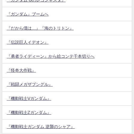
『ガンダム』ブームへ
『だから僕は…』『海のトリトン』
『伝説巨人イデオン』
『勇者ライディーン』から絵コンテ千本切りへ
『怪奇大作戦』
『戦闘メガザブングル』
『機動戦士Vガンダム』
『機動戦士Zガンダム』
『機動戦士ガンダム 逆襲のシャア』