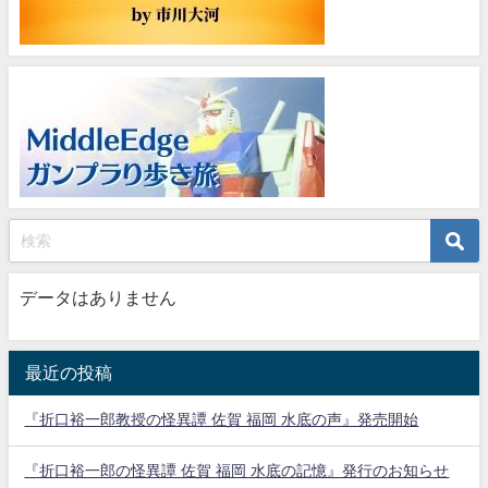
データはありません
最近の投稿
『折口裕一郎教授の怪異譚 佐賀 福岡 水底の声』発売開始
『折口裕一郎の怪異譚 佐賀 福岡 水底の記憶』発行のお知らせ