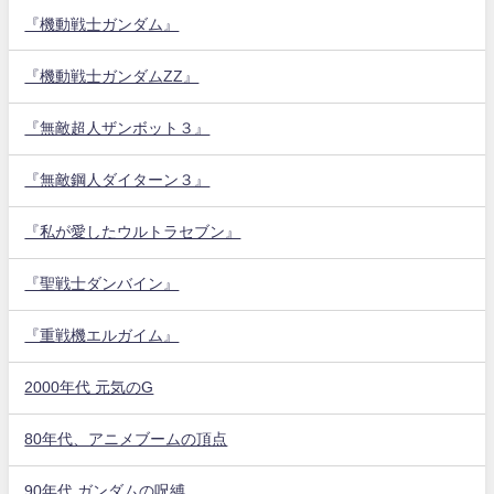
『機動戦士ガンダム』
『機動戦士ガンダムZZ』
『無敵超人ザンボット３』
『無敵鋼人ダイターン３』
『私が愛したウルトラセブン』
『聖戦士ダンバイン』
『重戦機エルガイム』
2000年代 元気のG
80年代、アニメブームの頂点
90年代 ガンダムの呪縛