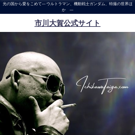
光の国から愛をこめて--- ウルトラマン、機動戦士ガンダム、特撮の世界ほ
か ---
市川大賀公式サイト