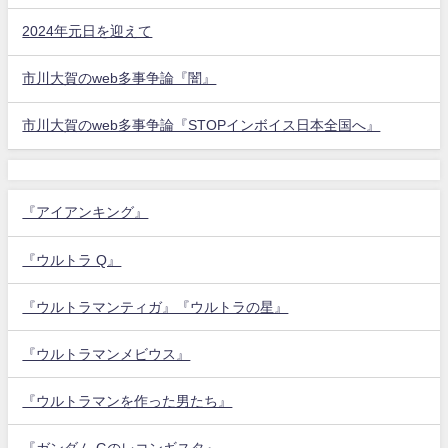
2024年元日を迎えて
市川大賀のweb多事争論『闇』
市川大賀のweb多事争論『STOPインボイス日本全国へ』
『アイアンキング』
『ウルトラ Q』
『ウルトラマンティガ』『ウルトラの星』
『ウルトラマンメビウス』
『ウルトラマンを作った男たち』
『ガンダム Gのレコンギスタ』