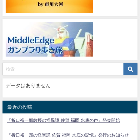
データはありません
最近の投稿
『折口裕一郎教授の怪異譚 佐賀 福岡 水底の声』発売開始
『折口裕一郎の怪異譚 佐賀 福岡 水底の記憶』発行のお知らせ