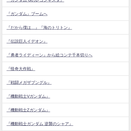
『ガンダム』ブームへ
『だから僕は…』『海のトリトン』
『伝説巨人イデオン』
『勇者ライディーン』から絵コンテ千本切りへ
『怪奇大作戦』
『戦闘メガザブングル』
『機動戦士Vガンダム』
『機動戦士Zガンダム』
『機動戦士ガンダム 逆襲のシャア』