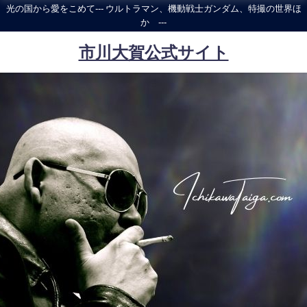
光の国から愛をこめて--- ウルトラマン、機動戦士ガンダム、特撮の世界ほ
か ---
市川大賀公式サイト