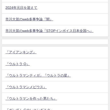
2024年元日を迎えて
市川大賀のweb多事争論『闇』
市川大賀のweb多事争論『STOPインボイス日本全国へ』
『アイアンキング』
『ウルトラ Q』
『ウルトラマンティガ』『ウルトラの星』
『ウルトラマンメビウス』
『ウルトラマンを作った男たち』
『ガンダム Gのレコンギスタ』