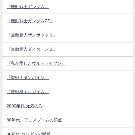
『機動戦士ガンダム』
『機動戦士ガンダムZZ』
『無敵超人ザンボット３』
『無敵鋼人ダイターン３』
『私が愛したウルトラセブン』
『聖戦士ダンバイン』
『重戦機エルガイム』
2000年代 元気のG
80年代、アニメブームの頂点
90年代 ガンダムの呪縛