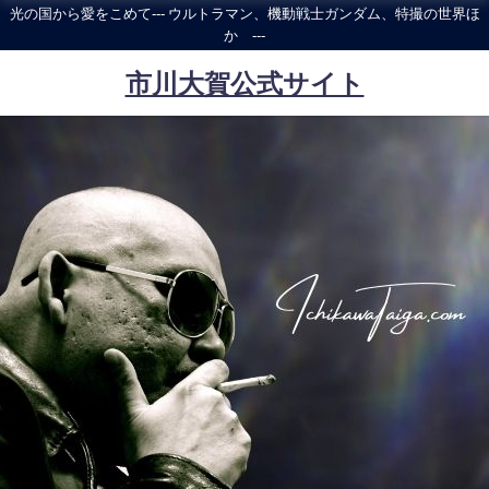
光の国から愛をこめて--- ウルトラマン、機動戦士ガンダム、特撮の世界ほ
か ---
市川大賀公式サイト