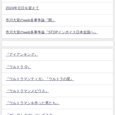
2024年元日を迎えて
市川大賀のweb多事争論『闇』
市川大賀のweb多事争論『STOPインボイス日本全国へ』
『アイアンキング』
『ウルトラ Q』
『ウルトラマンティガ』『ウルトラの星』
『ウルトラマンメビウス』
『ウルトラマンを作った男たち』
『ガンダム Gのレコンギスタ』