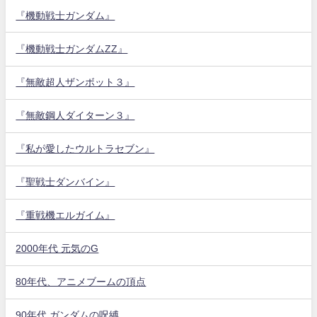
『機動戦士ガンダム』
『機動戦士ガンダムZZ』
『無敵超人ザンボット３』
『無敵鋼人ダイターン３』
『私が愛したウルトラセブン』
『聖戦士ダンバイン』
『重戦機エルガイム』
2000年代 元気のG
80年代、アニメブームの頂点
90年代 ガンダムの呪縛