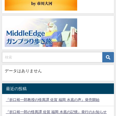
データはありません
最近の投稿
『折口裕一郎教授の怪異譚 佐賀 福岡 水底の声』発売開始
『折口裕一郎の怪異譚 佐賀 福岡 水底の記憶』発行のお知らせ