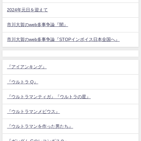
2024年元日を迎えて
市川大賀のweb多事争論『闇』
市川大賀のweb多事争論『STOPインボイス日本全国へ』
『アイアンキング』
『ウルトラ Q』
『ウルトラマンティガ』『ウルトラの星』
『ウルトラマンメビウス』
『ウルトラマンを作った男たち』
『ガンダム Gのレコンギスタ』