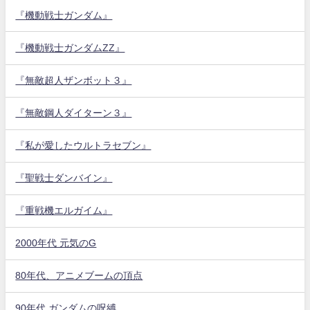
『機動戦士ガンダム』
『機動戦士ガンダムZZ』
『無敵超人ザンボット３』
『無敵鋼人ダイターン３』
『私が愛したウルトラセブン』
『聖戦士ダンバイン』
『重戦機エルガイム』
2000年代 元気のG
80年代、アニメブームの頂点
90年代 ガンダムの呪縛