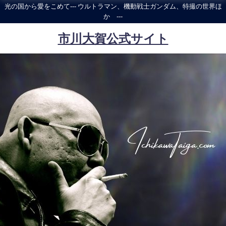
光の国から愛をこめて--- ウルトラマン、機動戦士ガンダム、特撮の世界ほ
か ---
市川大賀公式サイト