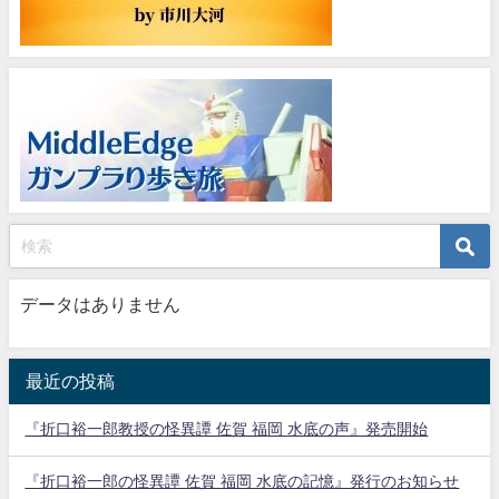
データはありません
最近の投稿
『折口裕一郎教授の怪異譚 佐賀 福岡 水底の声』発売開始
『折口裕一郎の怪異譚 佐賀 福岡 水底の記憶』発行のお知らせ