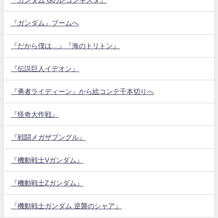
『ガンダム』ブームへ
『だから僕は…』『海のトリトン』
『伝説巨人イデオン』
『勇者ライディーン』から絵コンテ千本切りへ
『怪奇大作戦』
『戦闘メガザブングル』
『機動戦士Vガンダム』
『機動戦士Zガンダム』
『機動戦士ガンダム 逆襲のシャア』