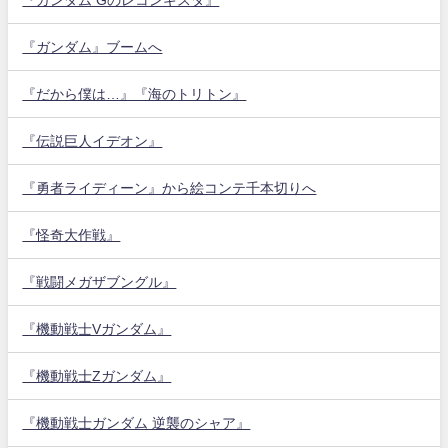
『ガンダム』ブームへ
『だから僕は…』『海のトリトン』
『伝説巨人イデオン』
『勇者ライディーン』から絵コンテ千本切りへ
『怪奇大作戦』
『戦闘メガザブングル』
『機動戦士Vガンダム』
『機動戦士Zガンダム』
『機動戦士ガンダム 逆襲のシャア』