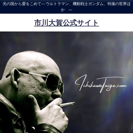
光の国から愛をこめて--- ウルトラマン、機動戦士ガンダム、特撮の世界ほ
か ---
市川大賀公式サイト