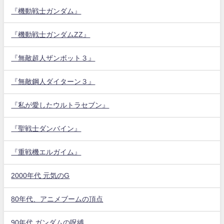
『機動戦士ガンダム』
『機動戦士ガンダムZZ』
『無敵超人ザンボット３』
『無敵鋼人ダイターン３』
『私が愛したウルトラセブン』
『聖戦士ダンバイン』
『重戦機エルガイム』
2000年代 元気のG
80年代、アニメブームの頂点
90年代 ガンダムの呪縛