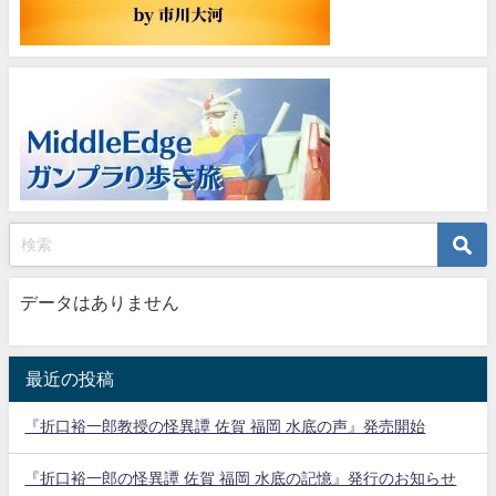
データはありません
最近の投稿
『折口裕一郎教授の怪異譚 佐賀 福岡 水底の声』発売開始
『折口裕一郎の怪異譚 佐賀 福岡 水底の記憶』発行のお知らせ