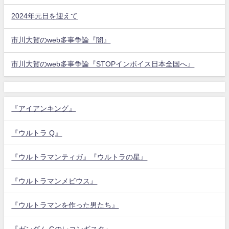
2024年元日を迎えて
市川大賀のweb多事争論『闇』
市川大賀のweb多事争論『STOPインボイス日本全国へ』
『アイアンキング』
『ウルトラ Q』
『ウルトラマンティガ』『ウルトラの星』
『ウルトラマンメビウス』
『ウルトラマンを作った男たち』
『ガンダム Gのレコンギスタ』