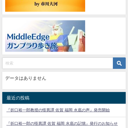
データはありません
最近の投稿
『折口裕一郎教授の怪異譚 佐賀 福岡 水底の声』発売開始
『折口裕一郎の怪異譚 佐賀 福岡 水底の記憶』発行のお知らせ