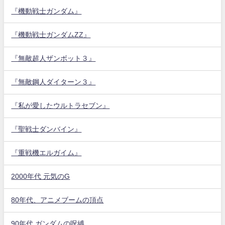
『機動戦士ガンダム』
『機動戦士ガンダムZZ』
『無敵超人ザンボット３』
『無敵鋼人ダイターン３』
『私が愛したウルトラセブン』
『聖戦士ダンバイン』
『重戦機エルガイム』
2000年代 元気のG
80年代、アニメブームの頂点
90年代 ガンダムの呪縛