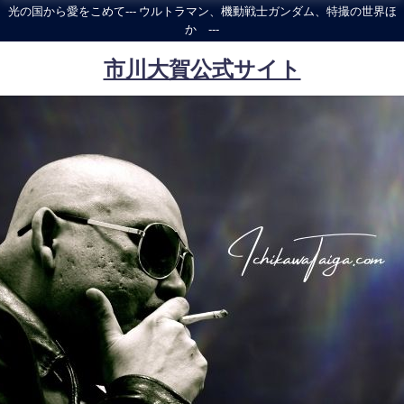
光の国から愛をこめて--- ウルトラマン、機動戦士ガンダム、特撮の世界ほ
か ---
市川大賀公式サイト