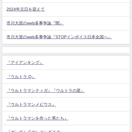
2024年元日を迎えて
市川大賀のweb多事争論『闇』
市川大賀のweb多事争論『STOPインボイス日本全国へ』
『アイアンキング』
『ウルトラ Q』
『ウルトラマンティガ』『ウルトラの星』
『ウルトラマンメビウス』
『ウルトラマンを作った男たち』
『ガンダム Gのレコンギスタ』