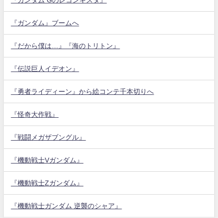
『ガンダム』ブームへ
『だから僕は…』『海のトリトン』
『伝説巨人イデオン』
『勇者ライディーン』から絵コンテ千本切りへ
『怪奇大作戦』
『戦闘メガザブングル』
『機動戦士Vガンダム』
『機動戦士Zガンダム』
『機動戦士ガンダム 逆襲のシャア』