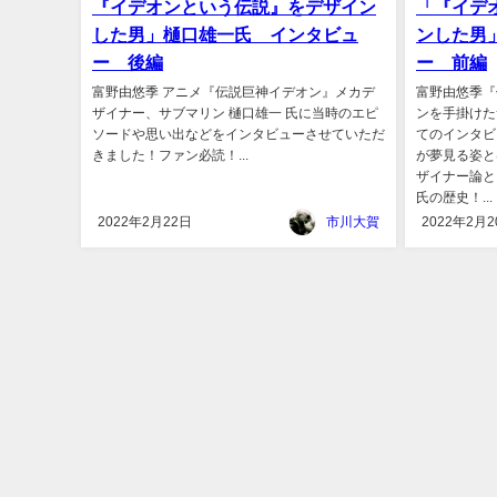
『イデオンという伝説』をデザイン
「『イデ
した男」樋口雄一氏 インタビュ
ンした男
ー 後編
ー 前編
富野由悠季 アニメ『伝説巨神イデオン』メカデ
富野由悠季『
ザイナー、サブマリン 樋口雄一 氏に当時のエピ
ンを手掛けた
ソードや思い出などをインタビューさせていただ
てのインタビ
きました！ファン必読！...
が夢見る姿と
ザイナー論と
氏の歴史！...
2022年2月22日
市川大賀
2022年2月2