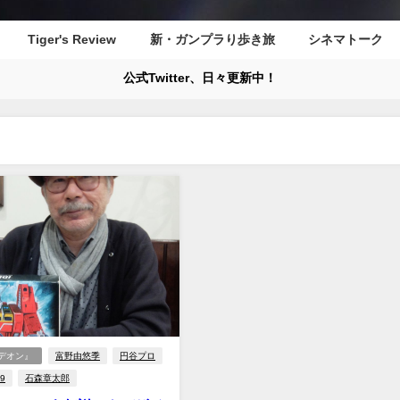
Tiger's Review
新・ガンプラり歩き旅
シネマトーク
公式Twitter、日々更新中！
デオン』
富野由悠季
円谷プロ
9
石森章太郎