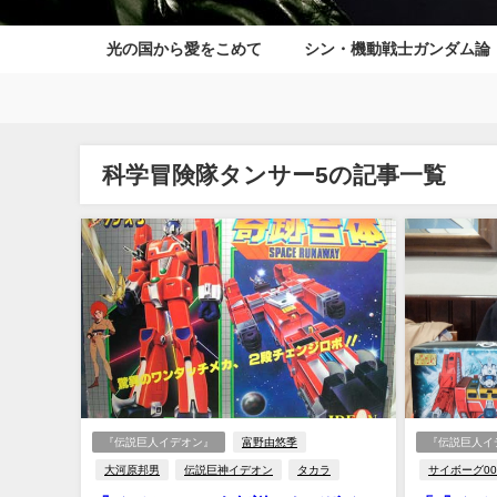
光の国から愛をこめて
シン・機動戦士ガンダム論
科学冒険隊タンサー5の記事一覧
『伝説巨人イデオン』
富野由悠季
『伝説巨人イ
大河原邦男
伝説巨神イデオン
タカラ
サイボーグ00