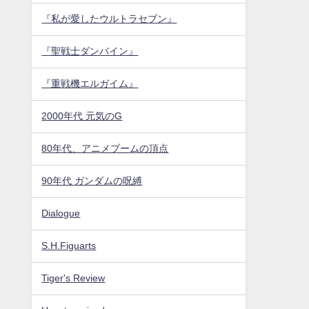
『私が愛したウルトラセブン』
『聖戦士ダンバイン』
『重戦機エルガイム』
2000年代 元気のG
80年代、アニメブームの頂点
90年代 ガンダムの呪縛
Dialogue
S.H.Figuarts
Tiger's Review