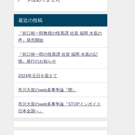
最近の投稿
『折口裕一郎教授の怪異譚 佐賀 福岡 水底の
声』発売開始
『折口裕一郎の怪異譚 佐賀 福岡 水底の記
憶』発行のお知らせ
2024年元日を迎えて
市川大賀のweb多事争論『闇』
市川大賀のweb多事争論『STOPインボイス
日本全国へ』