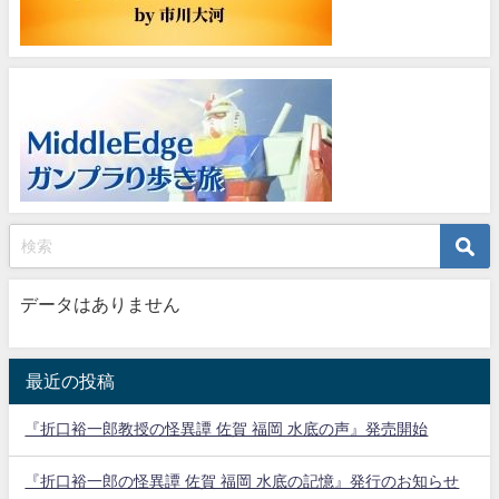
データはありません
最近の投稿
『折口裕一郎教授の怪異譚 佐賀 福岡 水底の声』発売開始
『折口裕一郎の怪異譚 佐賀 福岡 水底の記憶』発行のお知らせ