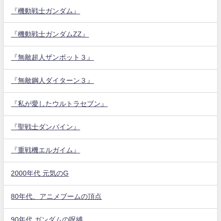
『機動戦士ガンダム』
『機動戦士ガンダムZZ』
『無敵超人ザンボット３』
『無敵鋼人ダイターン３』
『私が愛したウルトラセブン』
『聖戦士ダンバイン』
『重戦機エルガイム』
2000年代 元気のG
80年代、アニメブームの頂点
90年代 ガンダムの呪縛