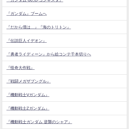
『ガンダム』ブームへ
『だから僕は…』『海のトリトン』
『伝説巨人イデオン』
『勇者ライディーン』から絵コンテ千本切りへ
『怪奇大作戦』
『戦闘メガザブングル』
『機動戦士Vガンダム』
『機動戦士Zガンダム』
『機動戦士ガンダム 逆襲のシャア』