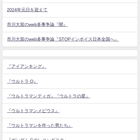
2024年元日を迎えて
市川大賀のweb多事争論『闇』
市川大賀のweb多事争論『STOPインボイス日本全国へ』
『アイアンキング』
『ウルトラ Q』
『ウルトラマンティガ』『ウルトラの星』
『ウルトラマンメビウス』
『ウルトラマンを作った男たち』
『ガンダム Gのレコンギスタ』