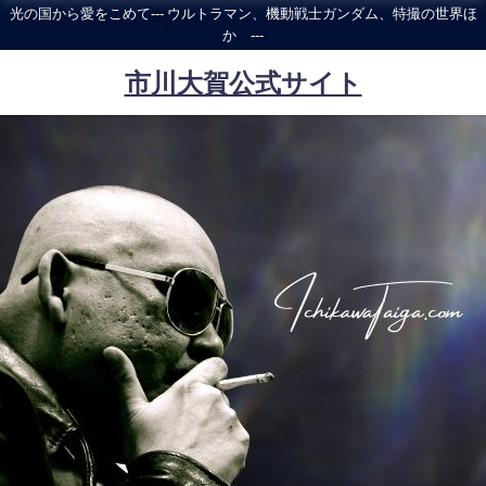
光の国から愛をこめて--- ウルトラマン、機動戦士ガンダム、特撮の世界ほ
か ---
市川大賀公式サイト