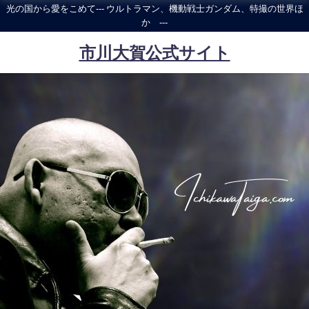
光の国から愛をこめて--- ウルトラマン、機動戦士ガンダム、特撮の世界ほ
か ---
市川大賀公式サイト