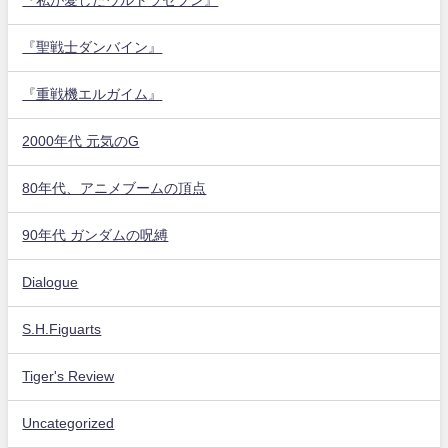
『私が愛したウルトラセブン』
『聖戦士ダンバイン』
『重戦機エルガイム』
2000年代 元気のG
80年代、アニメブームの頂点
90年代 ガンダムの呪縛
Dialogue
S.H.Figuarts
Tiger's Review
Uncategorized