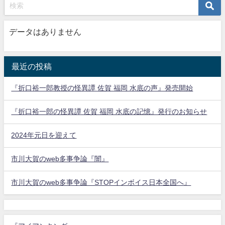
データはありません
最近の投稿
『折口裕一郎教授の怪異譚 佐賀 福岡 水底の声』発売開始
『折口裕一郎の怪異譚 佐賀 福岡 水底の記憶』発行のお知らせ
2024年元日を迎えて
市川大賀のweb多事争論『闇』
市川大賀のweb多事争論『STOPインボイス日本全国へ』