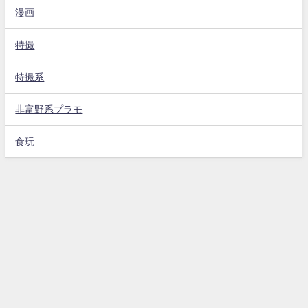
漫画
特撮
特撮系
非富野系プラモ
食玩
サイトポリシー
プライベートポリシー
ごあいさつ
プロフィール＆コンタクト
Ichikawa Taiga All Rights Reserved.