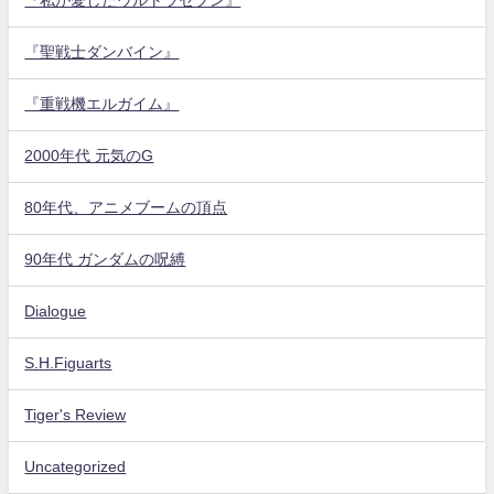
『私が愛したウルトラセブン』
『聖戦士ダンバイン』
『重戦機エルガイム』
2000年代 元気のG
80年代、アニメブームの頂点
90年代 ガンダムの呪縛
Dialogue
S.H.Figuarts
Tiger's Review
Uncategorized