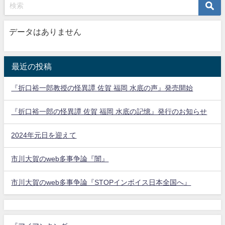
データはありません
最近の投稿
『折口裕一郎教授の怪異譚 佐賀 福岡 水底の声』発売開始
『折口裕一郎の怪異譚 佐賀 福岡 水底の記憶』発行のお知らせ
2024年元日を迎えて
市川大賀のweb多事争論『闇』
市川大賀のweb多事争論『STOPインボイス日本全国へ』