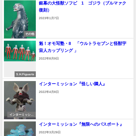
銀幕の大怪獣ソフビ 1 ゴジラ（ブルマァク
復刻）
2023年1月7日
その他
魁！オモ写塾・8 「ウルトラセブンと怪獣宇
宙人カップリング 」
2022年8月9日
S.H.Figuarts
インターミッション『怪しい隣人』
2022年4月8日
インターミッショ
ン
インターミッション『無限へのパスポート』
2022年3月29日