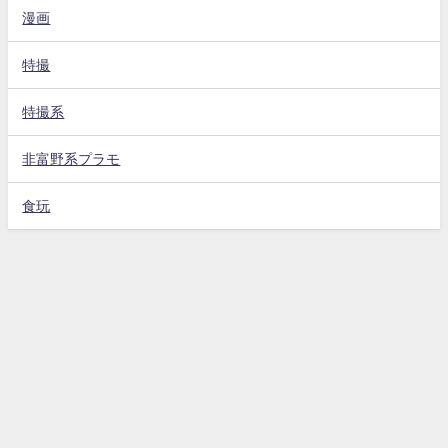
漫画
特撮
特撮系
非富野系プラモ
食玩
サイトポリシー
プライベートポリシー
ごあいさつ
プロフィール＆コンタクト
Ichikawa Taiga All Rights Reserved.