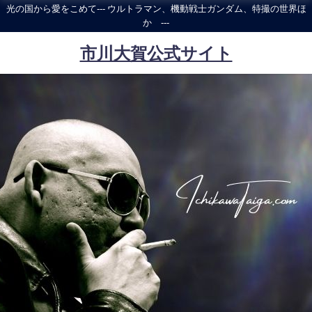
光の国から愛をこめて--- ウルトラマン、機動戦士ガンダム、特撮の世界ほ
か ---
市川大賀公式サイト