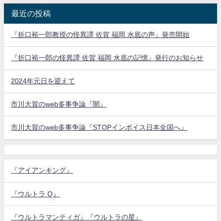
最近の投稿
『折口裕一郎教授の怪異譚 佐賀 福岡 水底の声』発売開始
『折口裕一郎の怪異譚 佐賀 福岡 水底の記憶』発行のお知らせ
2024年元日を迎えて
市川大賀のweb多事争論『闇』
市川大賀のweb多事争論『STOPインボイス日本全国へ』
『アイアンキング』
『ウルトラ Q』
『ウルトラマンティガ』『ウルトラの星』