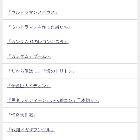
『ウルトラマンメビウス』
『ウルトラマンを作った男たち』
『ガンダム Gのレコンギスタ』
『ガンダム』ブームへ
『だから僕は…』『海のトリトン』
『伝説巨人イデオン』
『勇者ライディーン』から絵コンテ千本切りへ
『怪奇大作戦』
『戦闘メガザブングル』