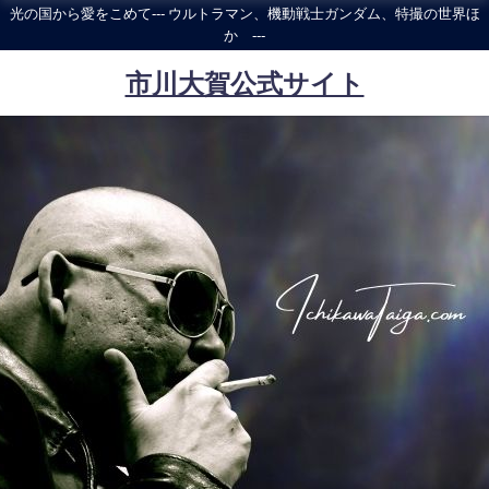
光の国から愛をこめて--- ウルトラマン、機動戦士ガンダム、特撮の世界ほ
か ---
市川大賀公式サイト