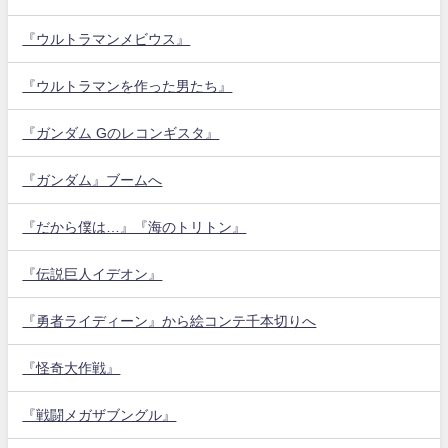
『ウルトラマンメビウス』
『ウルトラマンを作った男たち』
『ガンダム Gのレコンギスタ』
『ガンダム』ブームへ
『だから僕は…』『海のトリトン』
『伝説巨人イデオン』
『勇者ライディーン』から絵コンテ千本切りへ
『怪奇大作戦』
『戦闘メガザブングル』