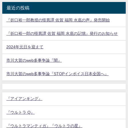
最近の投稿
『折口裕一郎教授の怪異譚 佐賀 福岡 水底の声』発売開始
『折口裕一郎の怪異譚 佐賀 福岡 水底の記憶』発行のお知らせ
2024年元日を迎えて
市川大賀のweb多事争論『闇』
市川大賀のweb多事争論『STOPインボイス日本全国へ』
『アイアンキング』
『ウルトラ Q』
『ウルトラマンティガ』『ウルトラの星』