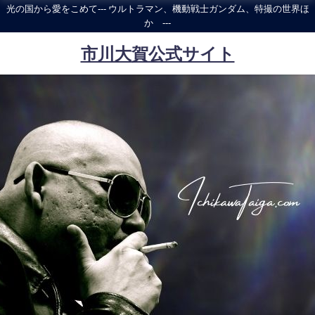
光の国から愛をこめて--- ウルトラマン、機動戦士ガンダム、特撮の世界ほ
か ---
市川大賀公式サイト