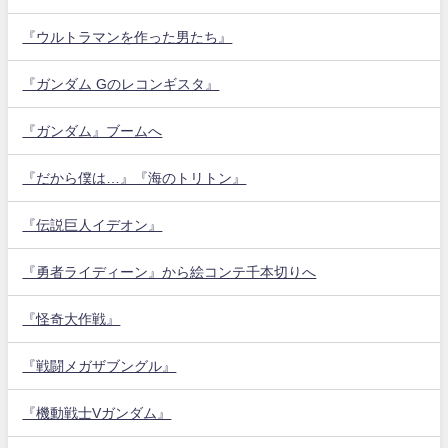
『ウルトラマンを作った男たち』
『ガンダム Gのレコンギスタ』
『ガンダム』ブームへ
『だから僕は…』『海のトリトン』
『伝説巨人イデオン』
『勇者ライディーン』から絵コンテ千本切りへ
『怪奇大作戦』
『戦闘メガザブングル』
『機動戦士Vガンダム』