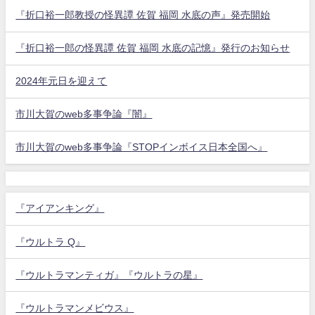
『折口裕一郎教授の怪異譚 佐賀 福岡 水底の声』発売開始
『折口裕一郎の怪異譚 佐賀 福岡 水底の記憶』発行のお知らせ
2024年元日を迎えて
市川大賀のweb多事争論『闇』
市川大賀のweb多事争論『STOPインボイス日本全国へ』
『アイアンキング』
『ウルトラ Q』
『ウルトラマンティガ』『ウルトラの星』
『ウルトラマンメビウス』