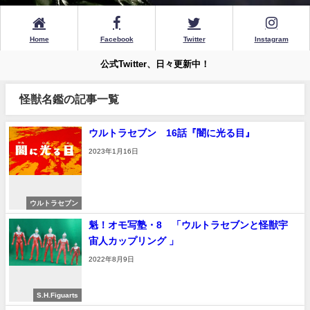
Home
Facebook
Twitter
Instagram
公式Twitter、日々更新中！
怪獣名鑑の記事一覧
ウルトラセブン 16話『闇に光る目』
2023年1月16日
ウルトラセブン
魁！オモ写塾・8 「ウルトラセブンと怪獣宇
宙人カップリング 」
2022年8月9日
S.H.Figuarts