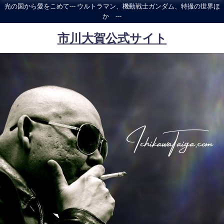
光の国から愛をこめて--- ウルトラマン、機動戦士ガンダム、特撮の世界ほ
か ---
市川大賀公式サイト