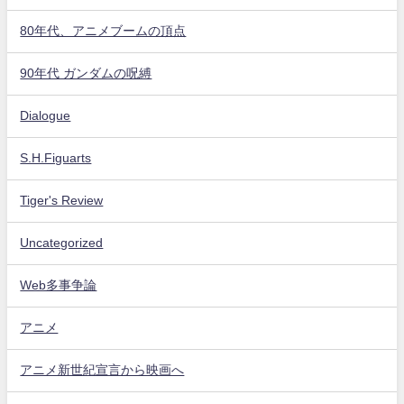
80年代、アニメブームの頂点
90年代 ガンダムの呪縛
Dialogue
S.H.Figuarts
Tiger's Review
Uncategorized
Web多事争論
アニメ
アニメ新世紀宣言から映画へ