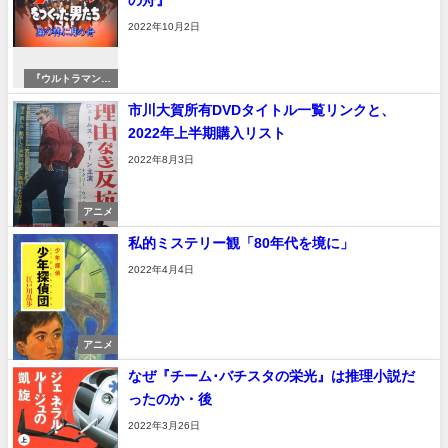
の舟』
2022年10月2日
『ウルトラマンテ
ィガ』『ウルトラ
市川大賀所有DVDタイトル一覧リンクと、
の星』
2022年上半期購入リスト
2022年8月3日
アニメ
私的ミステリー観「80年代を境に」
2022年4月4日
アニメ
なぜ『チーム･バチスタの栄光』は推理小説だ
ったのか・後
2022年3月26日