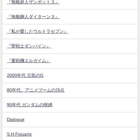
『無敵超人ザンボット３』
『無敵鋼人ダイターン３』
『私が愛したウルトラセブン』
『聖戦士ダンバイン』
『重戦機エルガイム』
2000年代 元気のG
80年代、アニメブームの頂点
90年代 ガンダムの呪縛
Dialogue
S.H.Figuarts