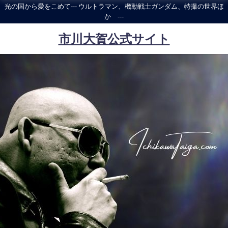
光の国から愛をこめて--- ウルトラマン、機動戦士ガンダム、特撮の世界ほ
か ---
市川大賀公式サイト