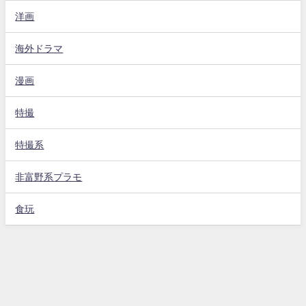
洋画
海外ドラマ
漫画
特撮
特撮系
非富野系プラモ
食玩