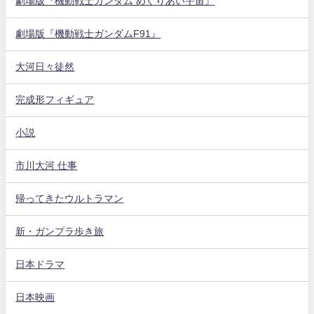
劇場版『機動戦士ガンダム めぐりあい宇宙』
劇場版『機動戦士ガンダムF91』
大河日々徒然
完成形フィギュア
小説
市川大河 仕事
帰ってきたウルトラマン
新・ガンプラ歩き旅
日本ドラマ
日本映画