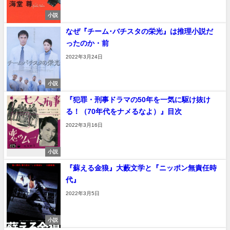
小説
なぜ『チーム･バチスタの栄光』は推理小説だ
ったのか・前
2022年3月24日
小説
『犯罪・刑事ドラマの50年を一気に駆け抜け
る！（70年代をナメるなよ）』目次
2022年3月16日
小説
『蘇える金狼』大藪文学と『ニッポン無責任時
代』
2022年3月5日
小説