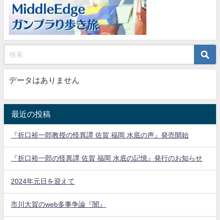
データはありません
最近の投稿
『折口裕一郎教授の怪異譚 佐賀 福岡 水底の声』発売開始
『折口裕一郎の怪異譚 佐賀 福岡 水底の記憶』発行のお知らせ
2024年元日を迎えて
市川大賀のweb多事争論『闇』