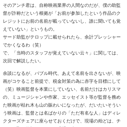
そのアンチ君は、自称映画業界の人間なのだが、僕の助監
督が詐称だという根拠が「お前が参加したという作品のク
レジットにお前の名前が載っていないし、誰に聞いても覚
えていない」というもの。
サード助監がテロップに載せられたら、余計プレッシャー
でかくなるわ（笑）
で、「当時のスタッフが覚えていない云々」に関しては、
次回で解説したい。
余談になるが、バブル時代、あえて名前を出さないが、映
画がコケること前提で、税金対策の為に赤字を目標にして
（笑）映画監督を本業にしていない、名前だけはカリスマ
の、ミュージシャンや作家、エッセイスト等が監督を務め
た映画が枯れ木も山の賑わいになったが、だいたいそうい
う映画は、監督とは名ばかりの「ただ有名な人」はディレ
クターズチェアに座らせておくだけで、現場の殆どは、チ