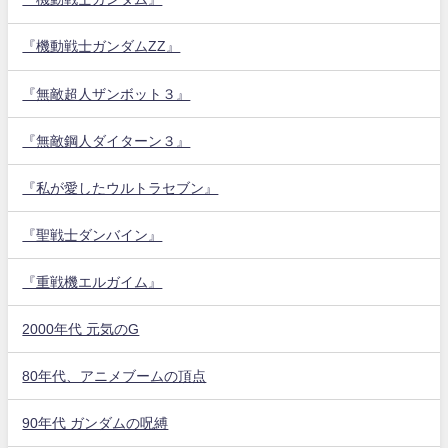
『機動戦士ガンダムZZ』
『無敵超人ザンボット３』
『無敵鋼人ダイターン３』
『私が愛したウルトラセブン』
『聖戦士ダンバイン』
『重戦機エルガイム』
2000年代 元気のG
80年代、アニメブームの頂点
90年代 ガンダムの呪縛