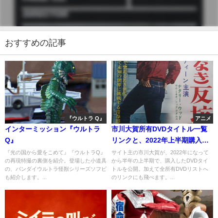
おすすめの記事
『ウルトラ Q』
アニメ
インターミッション『ウルトラ
市川大賀所有DVDタイトル一覧
Q』
リンクと、2022年上半期購入リ
スト
『光の国から愛をこめて』『ウルトラQ』
サイト主の市川大賀が、2022年になって
の再現特撮の裏側を紹介。登場した小道具
から半年の上半期で、購入したDVDタイ
の、バンダイウルトラ怪獣シリーズソフビ
トルを公開。加えて全所有DVDリストへ
も紹介します。...
のリンクにも飛べます。...