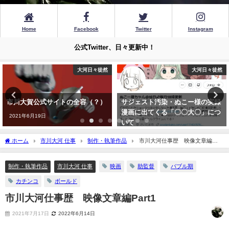
Home
Facebook
Twitter
Instagram
公式Twitter、日々更新中！
大河日々徒然
ガンプラ
サジェスト汚染・ぬこー様の実録
『ガンプラり歩き旅』その97 ～C
漫画に出てくる「〇〇大〇」につ
とDの間に何があったのか？ ア
いて
クシズの量産型モビル・スーツ、
ガザC登場！～
2022年12月13日
ホーム
市川大河 仕事
制作・執筆作品
市川大河仕事歴 映像文章編
2023年1月22日
Part1
制作・執筆作品
市川大河 仕事
映画
助監督
バブル期
カチンコ
ボールド
市川大河仕事歴 映像文章編Part1
2021年7月17日
2022年6月14日