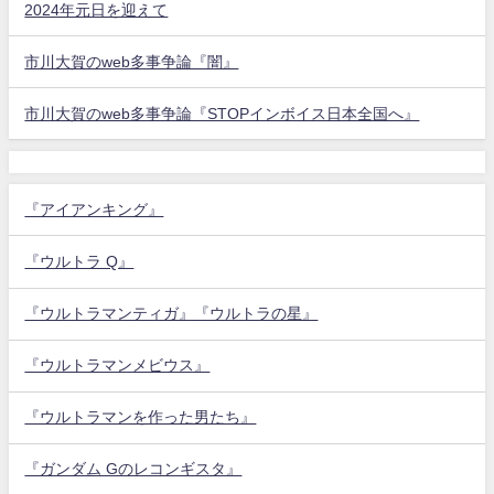
2024年元日を迎えて
市川大賀のweb多事争論『闇』
市川大賀のweb多事争論『STOPインボイス日本全国へ』
『アイアンキング』
『ウルトラ Q』
『ウルトラマンティガ』『ウルトラの星』
『ウルトラマンメビウス』
『ウルトラマンを作った男たち』
『ガンダム Gのレコンギスタ』