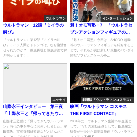
ウルトラマン
インターミッション
ウルトラマン 12話『ミイラの
魁！オモ写塾・7 「ウルトラセ
叫び』
ブンアクションフィギュアの歴
史・7」「10㎝のフルアクション
『ウルトラマン』第12話『ミイラの叫
『魁！オモ写塾』今回は、SHODO 超動
び』ミイラ人間とドドンゴは、なぜ復活さ
等のウルトラマンフィギュアを紹介するこ
ウルトラセブン」
せられたのか？ 徹底再現と徹底評論で解
とで、それらが実は新しい規格のバンダイ
き明かします！...
怪獣ソフビとスケールを...
エッセイ
劇場版『ウルトラマンコスモス』
山際永三インタビュー 第三夜
映画『ウルトラマン コスモス
「山際永三と『帰ってきたウル
THE FIRST CONTACT』
トラマン』と」
山際永三監督に『帰ってきたウルトラマ
2001年に、ウルトラマン生誕35年企画と
ン』時代の事を中心にお伺いしました。岸
して、TVとの連動企画として、飯島敏宏
田森氏、実相寺昭雄監督などと組んだこ
監督が手掛けた劇場版映画『ウルトラマン
と。そしてやがて、立ち上がる日...
コスモス THE F...