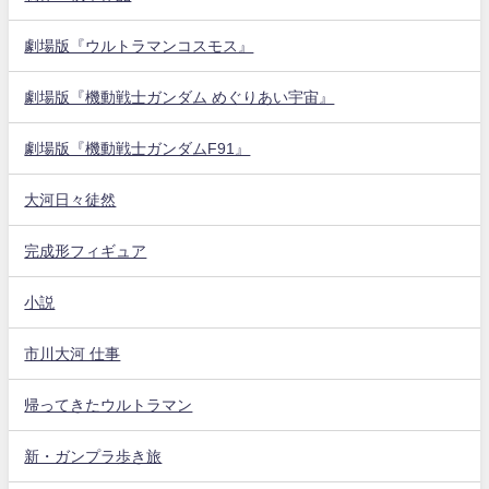
劇場版『ウルトラマンコスモス』
劇場版『機動戦士ガンダム めぐりあい宇宙』
劇場版『機動戦士ガンダムF91』
大河日々徒然
完成形フィギュア
小説
市川大河 仕事
帰ってきたウルトラマン
新・ガンプラ歩き旅