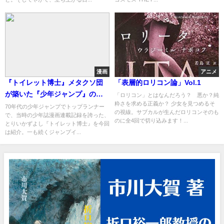
漫画
アニメ
『トイレット博士』メタクソ団
「表層的ロリコン論」Vol.1
が築いた『少年ジャンプ』の
「ロリコン」とはなんだろう？ 悪か？純
粋さを求める正義か？ 少女を見つめるそ
「友情・努力・勝利」
70年代の少年ジャンプでトップランナー
の視線。サブカルが生んだロリコンそのも
で、当時の少年誌漫画連載記録を誇った、
のに全4回で切り込みます！...
とりいかずよし『トイレット博士』を今回
は紹介。一も続くジャンプイ...