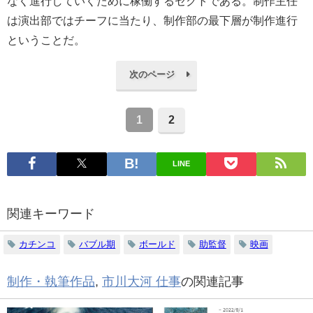
なく進行していくために稼働するセクトである。制作主任
は演出部ではチーフに当たり、制作部の最下層が制作進行
ということだ。
次のページ
1
2
LINE
関連キーワード
カチンコ
バブル期
ボールド
助監督
映画
制作・執筆作品
,
市川大河 仕事
の関連記事