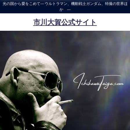
光の国から愛をこめて--- ウルトラマン、機動戦士ガンダム、特撮の世界ほ
か ---
市川大賀公式サイト