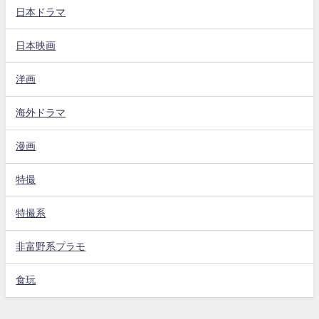
日本ドラマ
日本映画
洋画
海外ドラマ
漫画
特撮
特撮系
非富野系プラモ
食玩