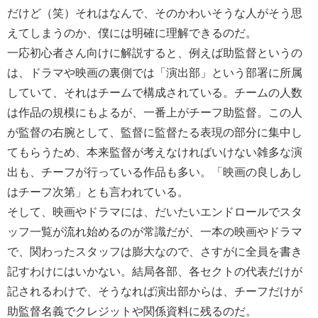
だけど（笑）それはなんで、そのかわいそうな人がそう思
えてしまうのか、僕には明確に理解できるのだ。
一応初心者さん向けに解説すると、例えば助監督というの
は、ドラマや映画の裏側では「演出部」という部署に所属
していて、それはチームで構成されている。チームの人数
は作品の規模にもよるが、一番上がチーフ助監督。この人
が監督の右腕として、監督に監督たる表現の部分に集中し
てもらうため、本来監督が考えなければいけない雑多な演
出も、チーフが行っている作品も多い。「映画の良しあし
はチーフ次第」とも言われている。
そして、映画やドラマには、だいたいエンドロールでスタ
ッフ一覧が流れ始めるのが常識だが、一本の映画やドラマ
で、関わったスタッフは膨大なので、さすがに全員を書き
記すわけにはいかない。結局各部、各セクトの代表だけが
記されるわけで、そうなれば演出部からは、チーフだけが
助監督名義でクレジットや関係資料に残るのだ。