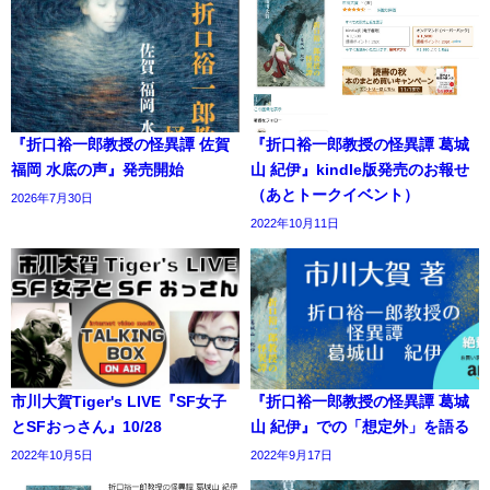
『折口裕一郎教授の怪異譚 佐賀
『折口裕一郎教授の怪異譚 葛城
福岡 水底の声』発売開始
山 紀伊』kindle版発売のお報せ
（あとトークイベント）
2026年7月30日
2022年10月11日
市川大賀Tiger's LIVE『SF女子
『折口裕一郎教授の怪異譚 葛城
とSFおっさん』10/28
山 紀伊』での「想定外」を語る
2022年10月5日
2022年9月17日