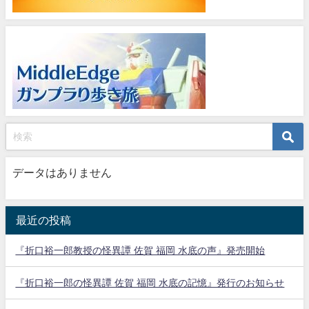
データはありません
最近の投稿
『折口裕一郎教授の怪異譚 佐賀 福岡 水底の声』発売開始
『折口裕一郎の怪異譚 佐賀 福岡 水底の記憶』発行のお知らせ