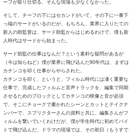
ーフが取り仕切る、そんな現場も少なくなかった。
そして、チーフの下にはセカンドがいて、その下に一番下
っ端のサードがいるのだが、もちろん、業界に入りたての
新人の助監督は、サード助監からはじめるわけで、僕も新
人時代はサードから始まった。
サード助監の仕事はなんだ？という素朴な疑問があるが
（今は知らねど）僕が業界に飛び込んだ80年代は、まずは
カチンコを叩く仕事からやらされた。
カチンコを叩く、というと、フィルム時代には凄く重要な
仕事で、完成したフィルムと音声トラックを、編集で同期
させるためのブロックとしてカチンコの映像と音が必須
で、そこにチョークで書かれたシーンとカットとテイクナ
ンバーで、スプリクターさんの資料と共に、編集さんがフ
ィルムを繋いでいくわけだが、僕が学生時代に初めてバイ
トで飛び込んだ、ドラマの現場では、その初日（もうすで