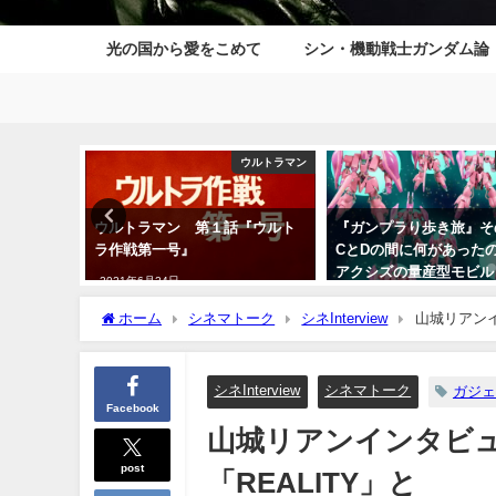
光の国から愛をこめて
シン・機動戦士ガンダム論
小説
ウルトラマン
50年を一
ウルトラマン 第１話『ウルト
『ガンプラり歩き旅』その
0年代をナ
ラ作戦第一号』
CとDの間に何があっ
アクシズの量産型モビル
2021年6月24日
ツ、ガザC登場！～
ホーム
シネマトーク
シネInterview
山城リアンイ
2023年1月22日
シネInterview
シネマトーク
ガジェ
Facebook
山城リアンインタビュ
post
「REALITY」と