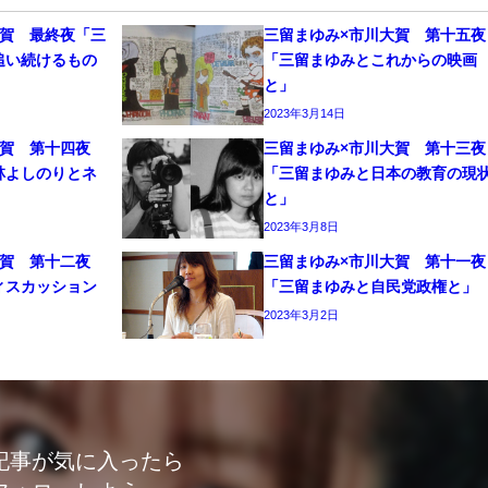
大賀 最終夜「三
三留まゆみ×市川大賀 第十五夜
追い続けるもの
「三留まゆみとこれからの映画
と」
2023年3月14日
大賀 第十四夜
三留まゆみ×市川大賀 第十三夜
林よしのりとネ
「三留まゆみと日本の教育の現
と」
2023年3月8日
大賀 第十二夜
三留まゆみ×市川大賀 第十一夜
ィスカッション
「三留まゆみと自民党政権と」
2023年3月2日
記事が気に入ったら