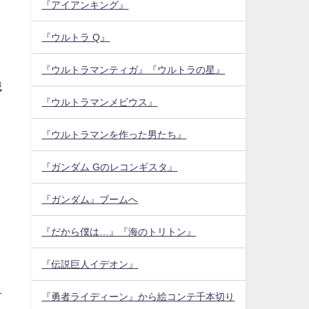
『アイアンキング』
『ウルトラ Q』
『ウルトラマンティガ』『ウルトラの星』
城
『ウルトラマンメビウス』
『ウルトラマンを作った男たち』
『ガンダム Gのレコンギスタ』
『ガンダム』ブームへ
『だから僕は…』『海のトリトン』
『伝説巨人イデオン』
す
『勇者ライディーン』から絵コンテ千本切り