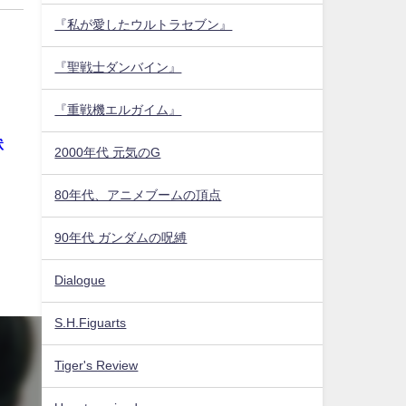
『私が愛したウルトラセブン』
『聖戦士ダンバイン』
『重戦機エルガイム』
状
2000年代 元気のG
80年代、アニメブームの頂点
90年代 ガンダムの呪縛
Dialogue
S.H.Figuarts
Tiger's Review