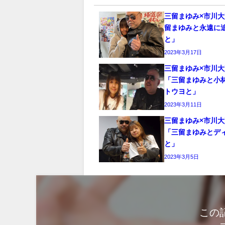
三留まゆみ×市川
留まゆみと永遠に
と」
2023年3月17日
三留まゆみ×市川
「三留まゆみと小
トウヨと」
2023年3月11日
三留まゆみ×市川
「三留まゆみとデ
と」
2023年3月5日
この