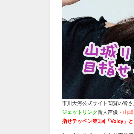
市川大河公式サイト閲覧の皆さ
ジェットリンク
新人声優・
山城
指せテッペン第1回「Voicy」と