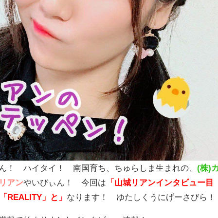
ん！ ハイタイ！ 南国育ち、ちゅらしま生まれの、
(株)
リアン
やいびぃん！ 今回は
「山城リアンインタビュー目
「REALITY」と」
なります！ ゆたしくうにげーさびら！