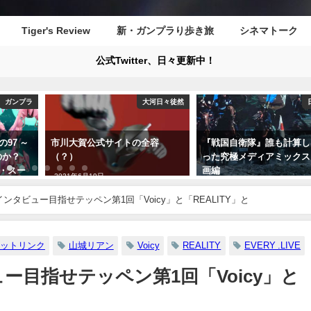
Tiger's Review
新・ガンプラり歩き旅
シネマトーク
公式Twitter、日々更新中！
ガンプラ
大河日々徒然
97 ～
市川大賀公式サイトの全容
『戦国自衛隊』誰も計算し
たのか？
（？）
った究極メディアミックス
・スー
画編
2021年6月19日
2021年8月8日
ンタビュー目指せテッペン第1回「Voicy」と「REALITY」と
ットリンク
山城リアン
Voicy
REALITY
EVERY .LIVE
ー目指せテッペン第1回「Voicy」と