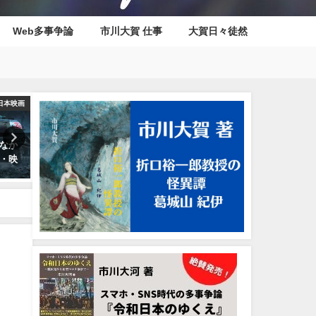
Web多事争論
市川大賀 仕事
大賀日々徒然
日本映画
制作・執筆作品
大河日
なか
新作小説『折口裕一郎教授の怪
サジェスト汚染・ぬこー様の
・映
異譚 葛城山 紀伊』8/1発売開始
録漫画に出てくる「〇〇大〇
について
2022年7月28日
2022年12月13日