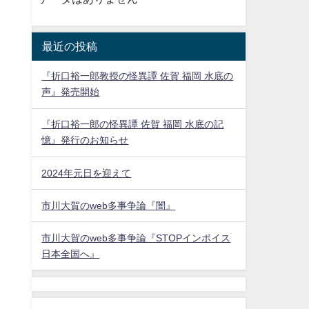
最近の投稿
『折口裕一郎教授の怪異譚 佐賀 福岡 水底の
声』発売開始
『折口裕一郎の怪異譚 佐賀 福岡 水底の記
憶』発行のお知らせ
2024年元日を迎えて
市川大賀のweb多事争論『闇』
市川大賀のweb多事争論『STOPインボイス
日本全国へ』